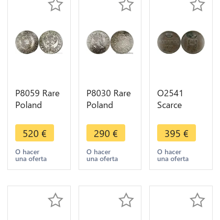
P8059 Rare
P8030 Rare
O2541
Poland
Poland
Scarce
Danzig
Grosz
Poland
Gdańsk
Groschen
Deneschka
520
€
290
€
395
€
Grosz
Sigismund I
Denga 1/2
Sigismund I
Stary 1534
Kopeck
O hacer
O hacer
O hacer
una oferta
una oferta
una oferta
the Old
Toru Silver
Nikolaus I
1540 Prvs
> Offer
1850 Bm
Silver
Warsaw Au