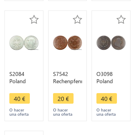
Make Offer
Silver >M
offer
offer
S2084
S7542
O3098
Poland
Rechenpfennig
Poland
Polska 10
Ancre Aigle
Prussia 1
Złotych
Russe
Grossus
40
€
20
€
40
€
Warszawa
Polonais
Friedrich
1932 Silver
superbe -
Wilhelm II
O hacer
O hacer
O hacer
una oferta
una oferta
una oferta
->Make
>Faire Offre
1797 B -
offer
>Make
offer