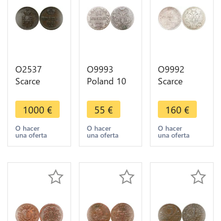
O2537
O9993
O9992
Scarce
Poland 10
Scarce
Poland
Groszy
Poland 2
Russia
Nikolai
Złote 30
1000
€
55
€
160
€
Polushka
Nicholas I
Kopěek
1/4 Kopeck
1840 Silver
Nikolai I
O hacer
O hacer
O hacer
una oferta
una oferta
una oferta
Nikolai I
-> Make
1838 Silver
1850 ВМ
offer
-> Make
Warsaw
offer
UNC