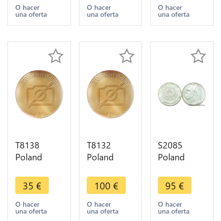
III Vasa
Rex Copy
1840 MW
O hacer
O hacer
O hacer
una oferta
una oferta
una oferta
1622 ->
Or Gold BE
Warschau -
Faire offre
PP PF Proof
> Make
Offer
T8138
T8132
S2085
Poland
Poland
Poland
Sigismund
Sigismund
Polska 10
III 1/24
III Vasa Ort
Złotych
35
€
100
€
95
€
thaler 1622
1622
Warszawa
Argent
Bydgoszcz
1935 Silver
O hacer
O hacer
O hacer
una oferta
una oferta
una oferta
Silver ->
Bromberg
->Make