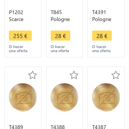
P1202
T845
T4391
Scarce
Pologne
Pologne
Poland
Poland
1/24 Thaler
Teutonic
Polska
Poltorak
255
€
28
€
28
€
Order
Duché
Sigismond
Johann von
Varsovia 3
III Vasa
O hacer
O hacer
O hacer
una oferta
una oferta
una oferta
Tiefen
Grosze
1621 ->
1489-1497
1811
Faire offre
grosz
Friedrich -
Klippe XF
>M Offe
T4389
T4388
T4387