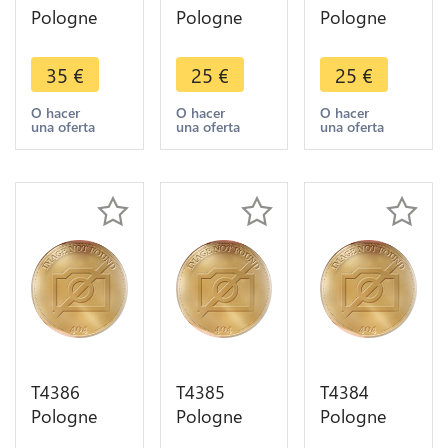
Pologne
Pologne
Pologne
1/24 Thaler
1/24 Thaler
1/24 Thaler
Poltorak
Poltorak
Poltorak
35
€
25
€
25
€
Sigismond
Sigismond
Sigismond
III Vasa
III Vasa
III Vasa
O hacer
O hacer
O hacer
una oferta
una oferta
una oferta
1621 ->
1623 ->
1626 ->
Faire offre
Faire offre
Faire offre
T4386
T4385
T4384
Pologne
Pologne
Pologne
1/24 Thaler
1/24 Thaler
1/24 Thaler