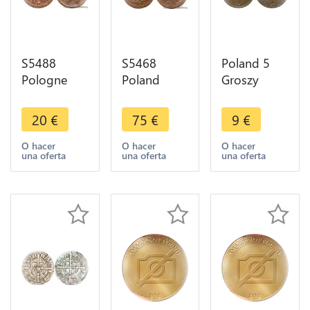
S5488
S5468
Poland 5
Pologne
Poland
Groszy
Russie
Lithuania 3
1938 W
Reichen
Solidi 1
Warsaw -
20
€
75
€
9
€
Pfennig A
Grosz
>Make
Identifier -
August III
offer
O hacer
O hacer
O hacer
una oferta
una oferta
una oferta
>Faire Offre
1754 H - XF
!- > Make
offer