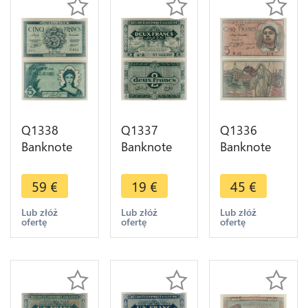
Q1338
Q1337
Q1336
Banknote
Banknote
Banknote
Algeria 5
Algeria 2
Algeria 5
Francs 1942
Francs 1949
Francs 1944
59
€
19
€
45
€
AU -> Make
-> Make
-> Make
offer
offer
offer
Lub złóż
Lub złóż
Lub złóż
ofertę
ofertę
ofertę