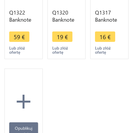
Q1322
Q1320
Q1317
Banknote
Banknote
Banknote
Algeria 500
Algeria 100
Algeria 10
Dinars 1970
Dinars 1970
Dinars 1970
59
€
19
€
16
€
-> Make
AU -> Make
-> Make
offer
offer
offer
Lub złóż
Lub złóż
Lub złóż
ofertę
ofertę
ofertę
+
Opublikuj