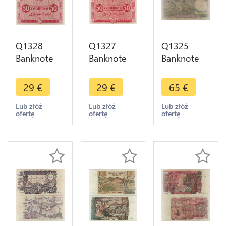
Q1328
Q1327
Q1325
Banknote
Banknote
Banknote
Algeria 50
Algeria 50
Algeria 500
Centimes
Centimes
Francs 1956
29
€
29
€
65
€
1944 UNC -
1944 UNC -
-> Make
> Make
> Make
offer
Lub złóż
Lub złóż
Lub złóż
ofertę
ofertę
ofertę
offer
offer