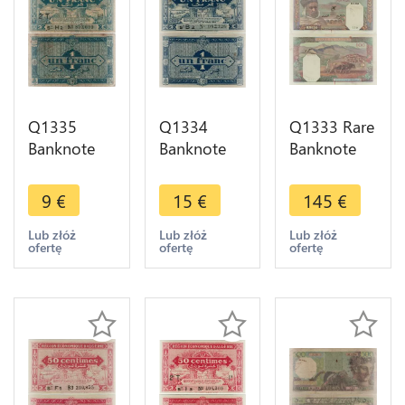
Q1335
Q1334
Q1333 Rare
Banknote
Banknote
Banknote
Algeria 1
Algeria 1
Algeria 100
Franc 1949
Franc 1949
Francs 1940
9
€
15
€
145
€
-> Make
AU -> Make
-> Make
offer
offer
offer
Lub złóż
Lub złóż
Lub złóż
ofertę
ofertę
ofertę