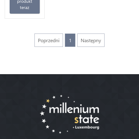
produkt
teraz
Poprzedni
1
Następny