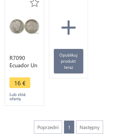
+
Opublikuj
R7090
produkt
Ecuador Un
teraz
Decimo
Sucre 1889
16
€
Santiago
Chili Silver -
Lub złóż
ofertę
> Make
offer
Poprzedni
1
Następny