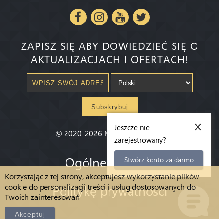
ZAPISZ SIĘ ABY DOWIEDZIEĆ SIĘ O
AKTUALIZACJACH I OFERTACH!
Subskrybuj
×
Jeszcze nie
©
2020-2026
Millenium State
®
zarejestrowany?
Ogólne warunki
Stwórz konto za darmo
Korzystając z tej strony, akceptujesz wykorzystanie plików
cookie do personalizacji treści i usług dostosowanych do
Politykę prywatności
Twoich zainteresowań
Akceptuj