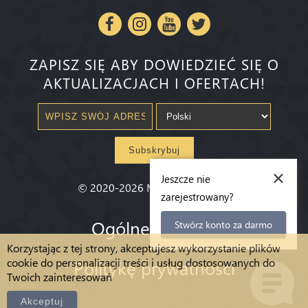
ZAPISZ SIĘ ABY DOWIEDZIEĆ SIĘ O
AKTUALIZACJACH I OFERTACH!
Subskrybuj
×
Jeszcze nie
©
2020-2026
Millenium State
®
zarejestrowany?
Ogólne warunki
Stwórz konto za darmo
Korzystając z tej strony, akceptujesz wykorzystanie plików
cookie do personalizacji treści i usług dostosowanych do
Politykę prywatności
Twoich zainteresowań
Akceptuj