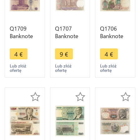
Q1709
Q1707
Q1706
Banknote
Banknote
Banknote
Turkey
Turkey
Turkey
20000 Lira
5000 Lira
5000 Lira
4
€
9
€
4
€
Mustafa
Mustafa
Mustafa
Kemal
Kemal
Kemal
Lub złóż
Lub złóż
Lub złóż
ofertę
ofertę
ofertę
Atatürk
Atatürk
Atatürk
1995 ->
1992 UNC -
1990 ->
Make offer
> Make
Make offer
offer