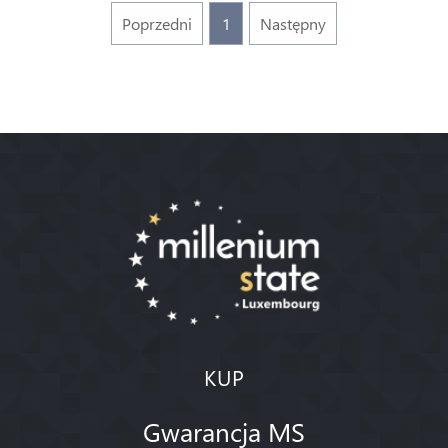
Poprzedni
1
Następny
KUP
Gwarancja MS