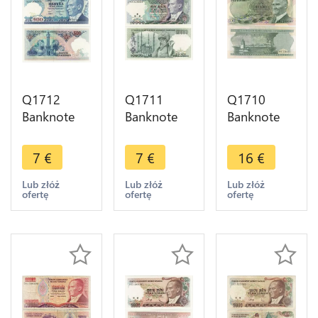
Q1712
Q1711
Q1710
Banknote
Banknote
Banknote
Turkey 500
Turkey
Turkey 10
Lira Mustafa
10000 Lira
Lira Mustafa
7
€
7
€
16
€
Kemal
Mustafa
Kemal
Atatürk
Kemal
Atatürk
Lub złóż
Lub złóż
Lub złóż
ofertę
ofertę
ofertę
1983 UNC
Atatürk
1966 AU ->
1989 AU ->
M offer
Make offer