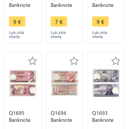
Banknote
Banknote
Banknote
Turkey
Turkey
Turkey 10
250000 Lira
100000 Lira
Lirasi
9
€
7
€
9
€
Mustafa
Mustafa
Mustafa
Kemal
Kemal
Kemal
Lub złóż
Lub złóż
Lub złóż
ofertę
ofertę
ofertę
Atatürk
Atatürk
Atatürk
1998 UNC -
1997 UNC -
1970 UNC -
> Make
> Make
> Make
offer
offer
offer
Q1695
Q1694
Q1693
Banknote
Banknote
Banknote
Turkey 100
Turkey 20
Turkey