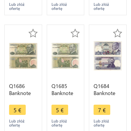
Atatürk
Kemal
Kemal
Lub złóż
Lub złóż
Lub złóż
ofertę
ofertę
ofertę
1970 UNC -
Atatürk
Atatürk
> Make
1966 ->
1970 ->
offer
Make offer
Make offer
Q1686
Q1685
Q1684
Banknote
Banknote
Banknote
Turkey 10
Turkey 10
Turkey
Lirasi
Lirasi
1000 Lira
5
€
5
€
7
€
Mustafa
Mustafa
Mustafa
Kemal
Kemal
Kemal
Lub złóż
Lub złóż
Lub złóż
ofertę
ofertę
ofertę
Atatürk
Atatürk
Atatürk &