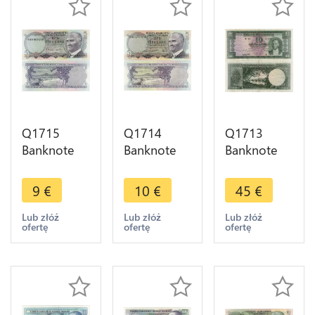
Q1715
Q1714
Q1713
Banknote
Banknote
Banknote
Turkey 5
Turkey 5
Turkey 10
Lira Mustafa
Lira Mustafa
Lira Mustafa
9
€
10
€
45
€
Kemal
Kemal
Kemal
Atatürk
Atatürk
Atatürk
Lub złóż
Lub złóż
Lub złóż
ofertę
ofertę
ofertę
1976 ->
1968 ->
1960 ->
UNC ->
UNC ->
Make offer
Make offer
Make offer