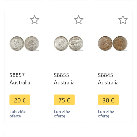
Make offer
>make
>make
offer
offer
S8857
S8855
S8845
Australia
Australia
Australia
Shilling
Florin
Penny
1917 M
Opening of
George VI
20
€
75
€
30
€
Melbourne
Parliament
1935 AU !-
Argent
House,
>Make
Lub złóż
Lub złóż
Lub złóż
ofertę
ofertę
ofertę
Silver -
Canbea
offer
>make
George V
offer
1927 UNC