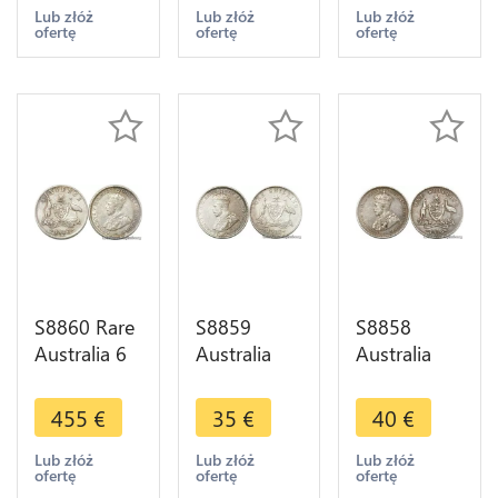
George V
Melbourne
Argent
Lub złóż
Lub złóż
Lub złóż
ofertę
ofertę
ofertę
1914
Argent
Silver -
Argent
Silver
>make
Silver AU !
offer
53 55
S8860 Rare
S8859
S8858
Australia 6
Australia
Australia
Pence
Shilling
Shilling
George V
1917 M
1916 M
455
€
35
€
40
€
1917 M
Melbourne
Melbourne
Melbourne
Argent
Argent
Lub złóż
Lub złóż
Lub złóż
ofertę
ofertę
ofertę
Silver AU ->
Silver -
Silver -