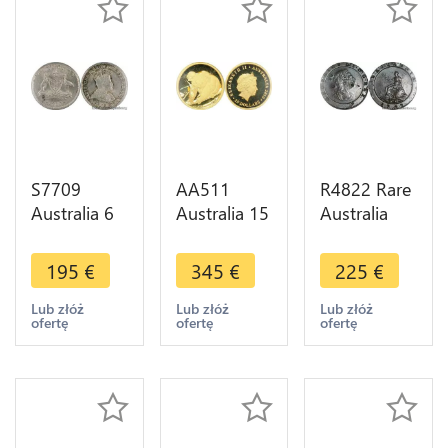
S7709
AA511
R4822 Rare
Australia 6
Australia 15
Australia
Pence
Dollars
Colonial 2
Edouard VII
Elizabeth II
Pence
195
€
345
€
225
€
1910 PCGS
Koala 2010
George III
MS63 Silver
Or Gold
1797 Soho
Lub złóż
Lub złóż
Lub złóż
ofertę
ofertę
ofertę
->Make
PCGS PR69
-> Make
offer
CAM Proof
offer