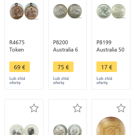
R4675
P8200
P8199
Token
Australia 6
Australia 50
Australia
Pence
Cents
Coronation
George V
Elizabeth II
69
€
75
€
17
€
George V
1912 Silver
1966 Silver
Mary 1911
->M offer
UNC ->M
Lub złóż
Lub złóż
Lub złóż
ofertę
ofertę
ofertę
AU -> Make
offer
offer