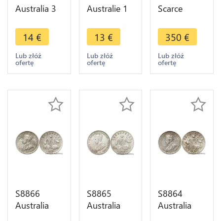
Australia 3
Australie 1
Scarce
Pence
Florin 1954
Australia
Edouard VII
Argent
Three 3
14
€
13
€
350
€
Silver coin -
Silver -
Pence
>Make
>Faire Offre
George V
Lub złóż
Lub złóż
Lub złóż
ofertę
ofertę
ofertę
offer
1912
Argent
Silver AU
S8866
S8865
S8864
Australia
Australia
Australia
Three 3
Three 3
Three 3