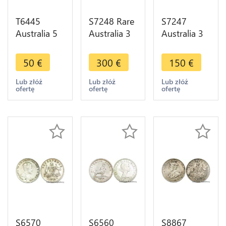
T6445
S7248 Rare
S7247
Australia 5
Australia 3
Australia 3
$ Dollars
Pence
Pence 1921
Elisabeth II
Edouard
M
50
€
300
€
150
€
Cobb & co
1910 VII
Melbourne
1853 -
UNC ! Silver
AU UNC !
Lub złóż
Lub złóż
Lub złóż
ofertę
ofertę
ofertę
1995 Silver
->Make
Silver -
Proof
offer
>Make
offer
S6570
S6560
S8867