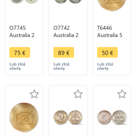
O7745
O7742
T6446
Australia 2
Australia 2
Australia 5
Dollars
Dollars
$ Dollars
Elizabeth II
Elizabeth II
Elisabeth II
75
€
89
€
50
€
Year Rabbit
Koobaburra
The Gold
2011 2 oz
1996 2 oz
Rush Era
Lub złóż
Lub złóż
Lub złóż
ofertę
ofertę
ofertę
999% Silver
999% Silver
Silver Proof
PF
PF
-> M O