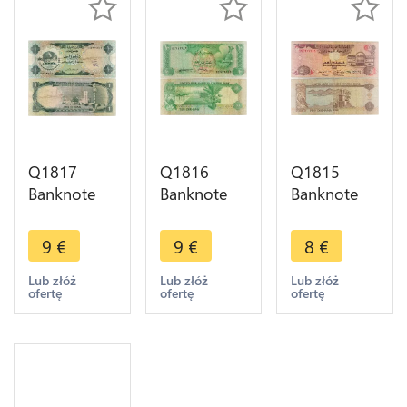
Q1817
Q1816
Q1815
Banknote
Banknote
Banknote
United Arab
United Arab
United Arab
Emirates 1
Emirates 10
Emirates 5
9
€
9
€
8
€
Dirham
Dirhams
Dirhams
1973 ->
1982 ->
1995 ->
Lub złóż
Lub złóż
Lub złóż
ofertę
ofertę
ofertę
Make offer
Make offer
Make offer