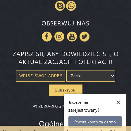
OBSERWUJ NAS
ZAPISZ SIĘ ABY DOWIEDZIEĆ SIĘ O
AKTUALIZACJACH I OFERTACH!
Subskrybuj
×
Jeszcze nie
©
2020-2026
Millenium State
®
zarejestrowany?
Ogólne warunki
Stwórz konto za darmo