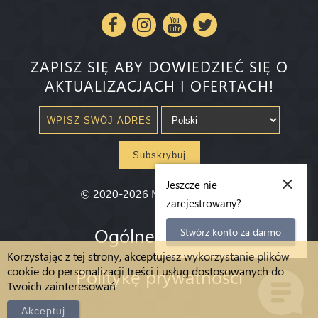
ZAPISZ SIĘ ABY DOWIEDZIEĆ SIĘ O
AKTUALIZACJACH I OFERTACH!
Subskrybuj
×
Jeszcze nie
©
2020-2026
Millenium State
®
zarejestrowany?
Ogólne warunki
Stwórz konto za darmo
Korzystając z tej strony, akceptujesz wykorzystanie plików
cookie do personalizacji treści i usług dostosowanych do
Politykę prywatności
Twoich zainteresowań
Akceptuj