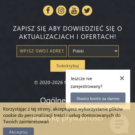
ZAPISZ SIĘ ABY DOWIEDZIEĆ SIĘ O
AKTUALIZACJACH I OFERTACH!
Subskrybuj
×
Jeszcze nie
©
2020-2026
Millenium State
®
zarejestrowany?
Ogólne warunki
Stwórz konto za darmo
Korzystając z tej strony, akceptujesz wykorzystanie plików
cookie do personalizacji treści i usług dostosowanych do
Politykę prywatności
Twoich zainteresowań
Akceptuj