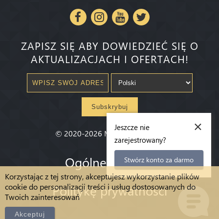
ZAPISZ SIĘ ABY DOWIEDZIEĆ SIĘ O
AKTUALIZACJACH I OFERTACH!
Subskrybuj
×
Jeszcze nie
©
2020-2026
Millenium State
®
zarejestrowany?
Ogólne warunki
Stwórz konto za darmo
Korzystając z tej strony, akceptujesz wykorzystanie plików
cookie do personalizacji treści i usług dostosowanych do
Politykę prywatności
Twoich zainteresowań
Akceptuj