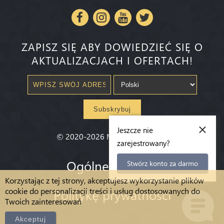
ZAPISZ SIĘ ABY DOWIEDZIEĆ SIĘ O
AKTUALIZACJACH I OFERTACH!
Subskrybuj
×
Jeszcze nie
©
2020-2026
Millenium State
®
zarejestrowany?
Ogólne warunki
Stwórz konto za darmo
Korzystając z tej strony, akceptujesz wykorzystanie plików
cookie do personalizacji treści i usług dostosowanych do
Politykę prywatności
Twoich zainteresowań
Akceptuj