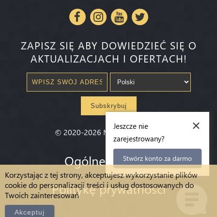
ZAPISZ SIĘ ABY DOWIEDZIEĆ SIĘ O
AKTUALIZACJACH I OFERTACH!
Subskrybuj
×
Jeszcze nie
©
2020-2026
Millenium State
®
zarejestrowany?
Ogólne warunki
Stwórz konto za darmo
Korzystając z tej strony, akceptujesz wykorzystanie plików
cookie do personalizacji treści i usług dostosowanych do
Politykę prywatności
Twoich zainteresowań
Akceptuj