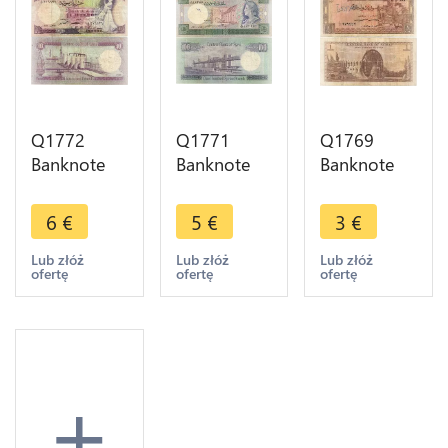
Q1772
Q1771
Q1769
Banknote
Banknote
Banknote
Syria 10
Syria 100
Syria 1
Pounds
Pounds
Pound
6
€
5
€
3
€
1977 ->
Queen
Aqueduc
Make offer
Zenobia
1982 ->
Lub złóż
Lub złóż
Lub złóż
ofertę
ofertę
ofertę
1990 ->
Make offer
Make offer
+