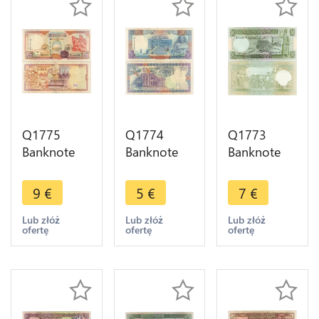
Q1775
Q1774
Q1773
Banknote
Banknote
Banknote
Syria 200
Syria 100
Syria 5
Pounds
Pounds
Pounds
9
€
5
€
7
€
1997 ->
Marcus
1991 UNC -
Make offer
Julius
> Make
Lub złóż
Lub złóż
Lub złóż
ofertę
ofertę
ofertę
Philippus
offer
1998 ->
Make offer