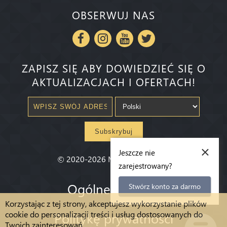
OBSERWUJ NAS
ZAPISZ SIĘ ABY DOWIEDZIEĆ SIĘ O
AKTUALIZACJACH I OFERTACH!
Subskrybuj
×
Jeszcze nie
©
2020-2026
Millenium State
®
zarejestrowany?
Ogólne warunki
Stwórz konto za darmo
Korzystając z tej strony, akceptujesz wykorzystanie plików
cookie do personalizacji treści i usług dostosowanych do
Politykę prywatności
Twoich zainteresowań