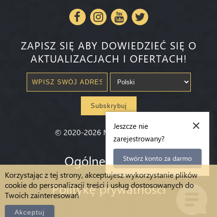
ZAPISZ SIĘ ABY DOWIEDZIEĆ SIĘ O
AKTUALIZACJACH I OFERTACH!
Subskrybuj
×
Jeszcze nie
©
2020-2026
Millenium State
®
zarejestrowany?
Ogólne warunki
Stwórz konto za darmo
Korzystając z tej strony, akceptujesz wykorzystanie plików
cookie do personalizacji treści i usług dostosowanych do
Politykę prywatności
Twoich zainteresowań
Akceptuj