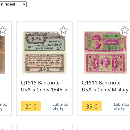
Q1515 Banknote
Q1511 Banknote
USA 5 Cents 1946->
USA 5 Cents Military
Make offer
Payment 1958 ->
->
Make offer
złóż
Lub złóż
Lub złóż
20
€
39
€
tę
ofertę
ofertę