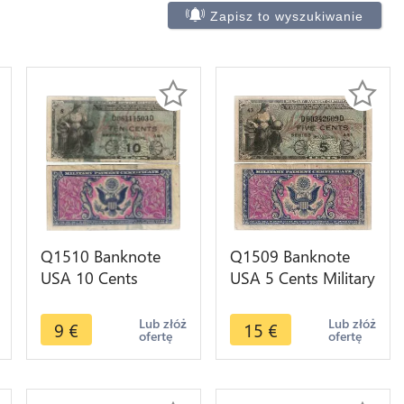
Zapisz to wyszukiwanie
Q1510 Banknote
Q1509 Banknote
USA 10 Cents
USA 5 Cents Military
Military Payment
Payment 1951 ->
1951 -> Make offer
Make offer
Lub złóż
Lub złóż
9
€
15
€
ofertę
ofertę