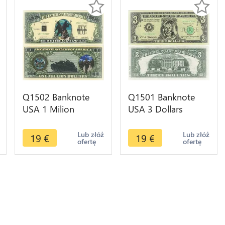
Q1502 Banknote
Q1501 Banknote
USA 1 Milion
USA 3 Dollars
Dollars US Army
Hillary Clinton White
Irak War Bush
House 1995 UNC ->
Lub złóż
Lub złóż
19
€
19
€
ofertę
ofertę
Powell 2001 UNC
M offer