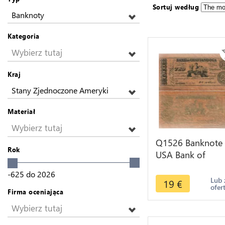
Sortuj według
Banknoty
Kategoria
Wybierz tutaj
Kraj
Stany Zjednoczone Ameryki
Materiał
Wybierz tutaj
Q1526 Banknote
Rok
USA Bank of
Chattanooga 2
-625
do
2026
Dollars 1863 AU 
Lub 
19
€
ofer
Make offer
Firma oceniająca
Wybierz tutaj