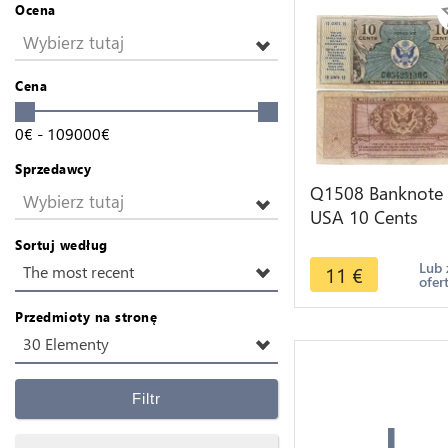
Ocena
Wybierz tutaj
Cena
0
€
-
109000
€
Sprzedawcy
Q1508 Banknote
Wybierz tutaj
USA 10 Cents
Military Payment
Sortuj według
1948 -> Make off
Lub 
11
€
The most recent
ofer
Przedmioty na stronę
30 Elementy
+
Filtr