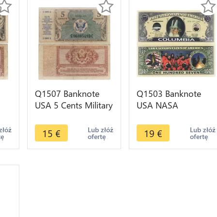
Q1507 Banknote
Q1503 Banknote
USA 5 Cents Military
USA NASA
Payment 1948 ->
Columbia Space
er
Make offer
Shuttle 2003 UNC -
złóż
Lub złóż
Lub złóż
15
€
19
€
tę
ofertę
ofertę
> Make offer