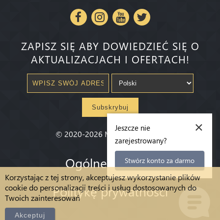
ZAPISZ SIĘ ABY DOWIEDZIEĆ SIĘ O
AKTUALIZACJACH I OFERTACH!
Subskrybuj
×
Jeszcze nie
©
2020-2026
Millenium State
®
zarejestrowany?
Ogólne warunki
Stwórz konto za darmo
Korzystając z tej strony, akceptujesz wykorzystanie plików
cookie do personalizacji treści i usług dostosowanych do
Politykę prywatności
Twoich zainteresowań
Akceptuj