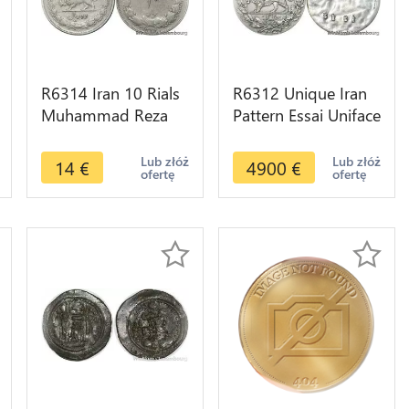
R6314 Iran 10 Rials
R6312 Unique Iran
Muhammad Reza
Pattern Essai Uniface
Pahlavi AH 1323
5 Krans Shah 1318
1944 Silver -> Make
1900 Paris Silver
Lub złóż
Lub złóż
14
€
4900
€
ofertę
ofertę
offer
UNC