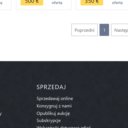
500
€
350
€
tę
ofertę
ofertę
Drachm
Tetrachalkon Rhagai
mint
Poprzedni
1
Nastę
SPRZEDAJ
Sprzedawaj online
Konsygnuj z nami
y
Opublikuj aukcję
Subskrypcje
Wskazówki dotyczące zdjęć