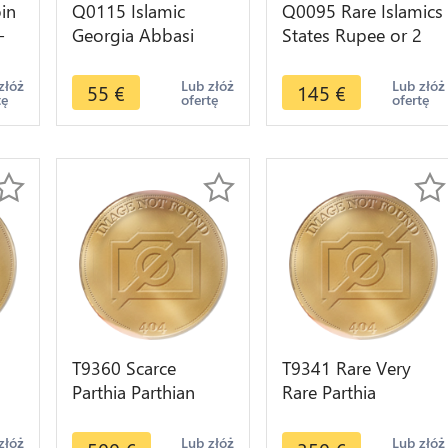
in
Q0115 Islamic
Q0095 Rare Islamics
-
Georgia Abbasi
States Rupee or 2
>
Safavid Husayn AH
Abbasi AH 1112
1131 1719 Tifli
1701 Silver -> Make
złóż
Lub złóż
Lub złóż
55
€
145
€
tę
ofertę
ofertę
Tbilissi >M offer
offer
T9360 Scarce
T9341 Rare Very
Parthia Parthian
Rare Parthia
50
Phraates III 70/69-
Sinatrukes 93/2-
ity
58/7 BC Silver
70/69 BC
złóż
Lub złóż
Lub złóż