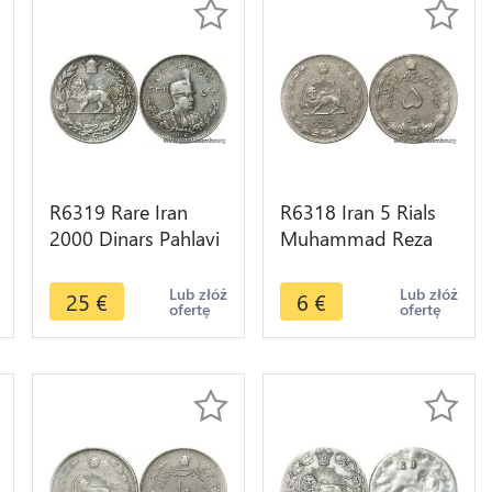
R6319 Rare Iran
R6318 Iran 5 Rials
2000 Dinars Pahlavi
Muhammad Reza
Reza Shah AH 1306
Pahlavi AH 1347
1927 Silver -> Make
1968 -> Make offer
Lub złóż
Lub złóż
25
€
6
€
ofertę
ofertę
offer