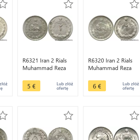
R6321 Iran 2 Rials
R6320 Iran 2 Rials
a
Muhammad Reza
Muhammad Reza
Pahlavi AH 1342
Pahlavi AH 1354
er
1963 -> Make offer
1975 AU -> Make
złóż
Lub złóż
Lub złóż
5
€
6
€
tę
ofertę
ofertę
offer