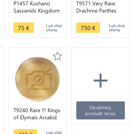
P1457 Kushano
T9571 Very Rare
Sassanids Kingdom
Drachme Parthes
Drachme Varhran IV
Phraates III 70-57
388 399 Silver -
70/69-58/7 BC
Lub złóż
Lub złóż
75
€
750
€
ofertę
ofertę
>Make offer
Mithridatkart
+
Opublikuj
T9240 Rare !!! Kings
produkt teraz
of Elymais Arsakid
Kings 1BC
Tetradrachm -
Lub złóż