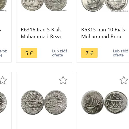
s
R6316 Iran 5 Rials
R6315 Iran 10 Rials
a
Muhammad Reza
Muhammad Reza
Pahlavi AH 1351
Pahlavi AH 2537
er
1972 -> Make offer
1978 UNC -> Make
złóż
Lub złóż
Lub złóż
5
€
7
€
tę
ofertę
ofertę
offer