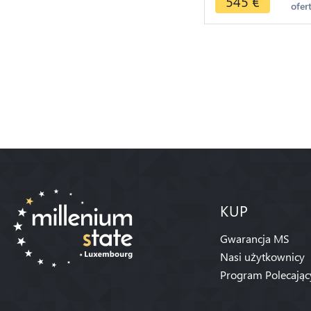
545
€
ofer
-> Offer
KUP
Gwarancja MS
Nasi użytkownicy
Program Polecając