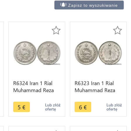
Zapisz to wyszukiwanie
R6324 Iran 1 Rial
R6323 Iran 1 Rial
Muhammad Reza
Muhammad Reza
Pahlavi AH 1348
Pahlavi AH 1344
1969 -> Make offer
1965 -> Make offer
Lub złóż
Lub złóż
5
€
6
€
ofertę
ofertę