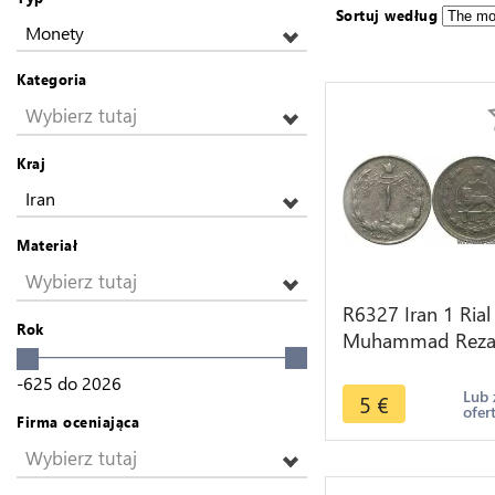
Sortuj według
Monety
Kategoria
Wybierz tutaj
Kraj
Iran
Materiał
Wybierz tutaj
R6327 Iran 1 Rial
Rok
Muhammad Rez
Pahlavi AH 1340
-625
do
2026
1961 -> Make off
Lub 
5
€
ofer
Firma oceniająca
Wybierz tutaj