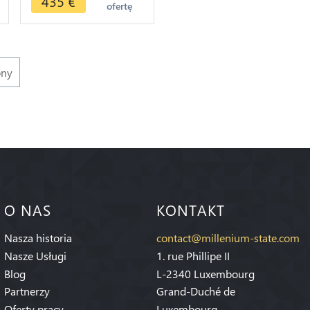
435
€
ofertę
>Make offer
pny
O NAS
KONTAKT
Nasza historia
contact@millenium-state.com
Nasze Usługi
1. rue Phillipe II
Blog
L-2340 Luxembourg
Partnerzy
Grand-Duché de
Oferty pracy
Luxembourg