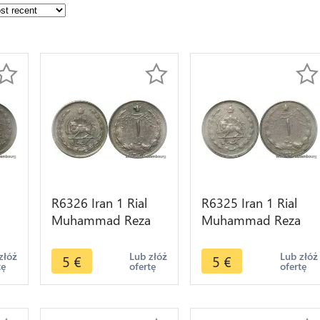
R6326 Iran 1 Rial
R6325 Iran 1 Rial
a
Muhammad Reza
Muhammad Reza
Pahlavi AH 1351
Pahlavi AH 1350
er
1972 -> Make offer
1971 -> Make offer
złóż
Lub złóż
Lub złóż
5
€
5
€
tę
ofertę
ofertę