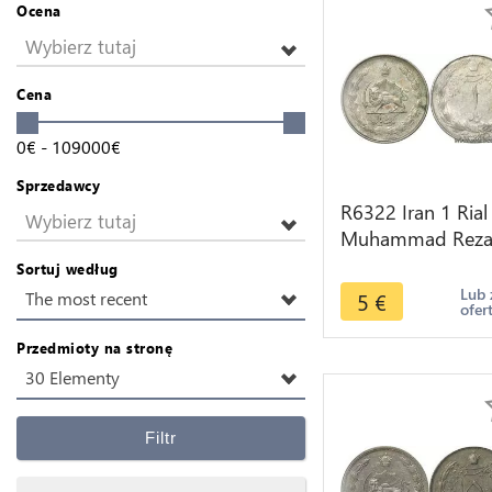
Ocena
Wybierz tutaj
Cena
0
€
-
109000
€
Sprzedawcy
R6322 Iran 1 Rial
Wybierz tutaj
Muhammad Rez
Pahlavi AH 1327
Sortuj według
1948 -> Make off
Lub 
5
€
The most recent
ofer
Przedmioty na stronę
30 Elementy
Filtr