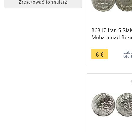
Zresetować formularz
R6317 Iran 5 Rial
Muhammad Rez
Pahlavi AH 1345
1966 -> Make off
Lub 
6
€
ofer