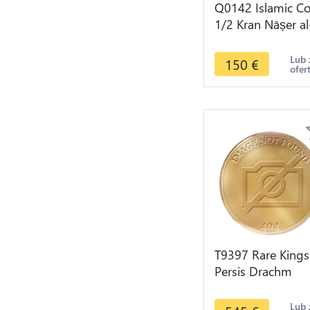
Q0142 Islamic Co
1/2 Kran Nāṣer al
Dīn Qājār Silver -
Make offer
Lub 
150
€
ofer
T9397 Rare Kings
Persis Drachm
Darios Darev I -1
BC Silver AU Qual
Lub 