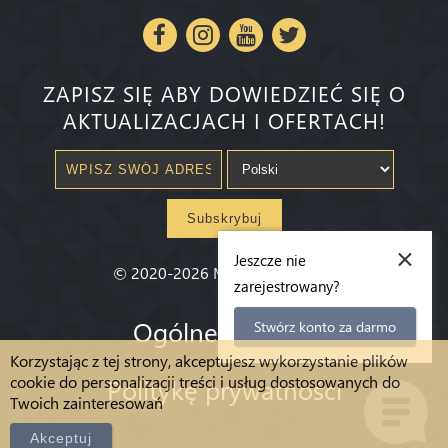
ZAPISZ SIĘ ABY DOWIEDZIEĆ SIĘ O
AKTUALIZACJACH I OFERTACH!
Subskrybuj
×
Jeszcze nie
©
2020-2026
Millenium State
®
zarejestrowany?
Ogólne warunki
Stwórz konto za darmo
Korzystając z tej strony, akceptujesz wykorzystanie plików
cookie do personalizacji treści i usług dostosowanych do
Politykę prywatności
Twoich zainteresowań
Akceptuj