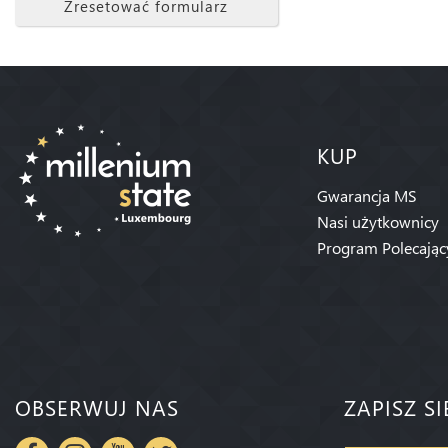
Zresetować formularz
KUP
Gwarancja MS
Nasi użytkownicy
Program Polecając
OBSERWUJ NAS
ZAPISZ S