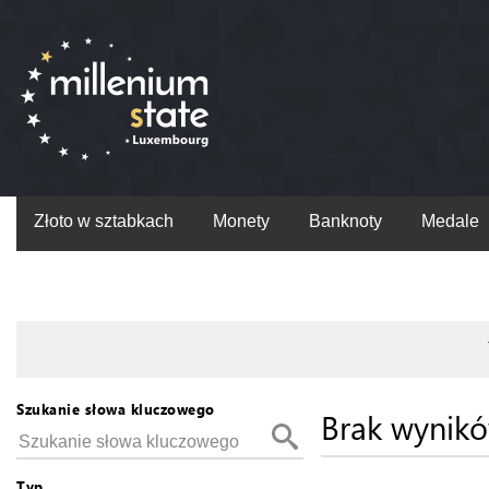
Złoto w sztabkach
Monety
Banknoty
Medale
Szukanie słowa kluczowego
Brak wynik
Typ