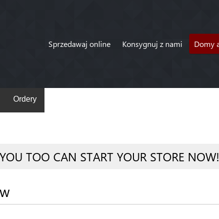
Sprzedawaj online
Konsygnuj z nami
Domy a
Ordery
YOU TOO CAN START YOUR STORE NOW
ów