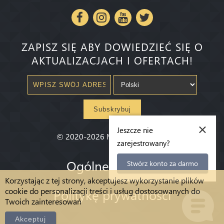
ZAPISZ SIĘ ABY DOWIEDZIEĆ SIĘ O
AKTUALIZACJACH I OFERTACH!
Subskrybuj
×
Jeszcze nie
©
2020-2026
Millenium State
®
zarejestrowany?
Ogólne warunki
Stwórz konto za darmo
Korzystając z tej strony, akceptujesz wykorzystanie plików
cookie do personalizacji treści i usług dostosowanych do
Politykę prywatności
Twoich zainteresowań
Akceptuj