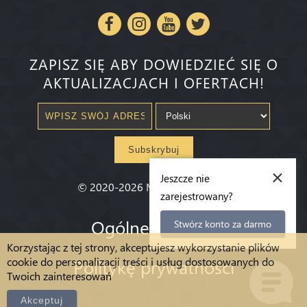
ZAPISZ SIĘ ABY DOWIEDZIEĆ SIĘ O
AKTUALIZACJACH I OFERTACH!
Subskrybuj
×
Jeszcze nie
©
2020-2026
Millenium State
®
zarejestrowany?
Ogólne warunki
Stwórz konto za darmo
Korzystając z tej strony, akceptujesz wykorzystanie plików
cookie do personalizacji treści i usług dostosowanych do
Politykę prywatności
Twoich zainteresowań
Akceptuj