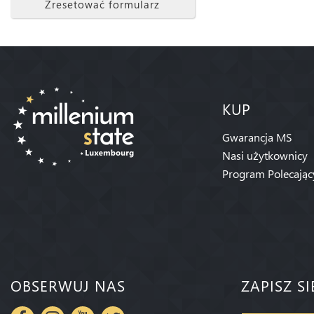
Zresetować formularz
KUP
Gwarancja MS
Nasi użytkownicy
Program Polecając
OBSERWUJ NAS
ZAPISZ S