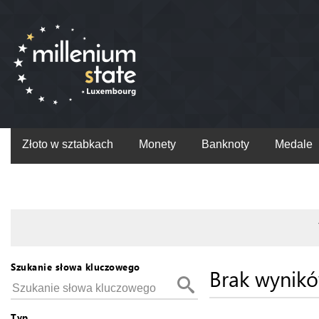
Złoto w sztabkach
Monety
Banknoty
Medale
Szukanie słowa kluczowego
Brak wynik
Typ