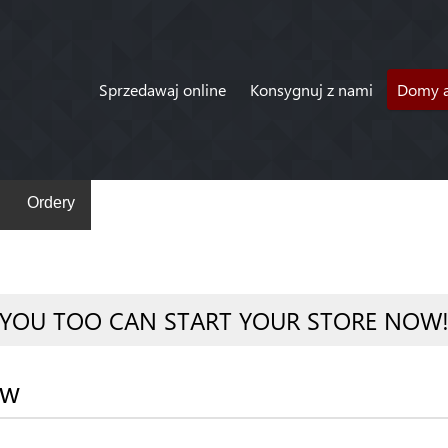
Sprzedawaj online
Konsygnuj z nami
Domy a
Ordery
YOU TOO CAN START YOUR STORE NOW
ów