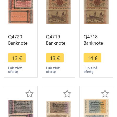
Q4720
Q4719
Q4718
Banknote
Banknote
Banknote
Germany
Germany
Germany
Trier Stadt
Trier Stadt 1
Trier Stadt 1
13
€
13
€
14
€
50
Milliarde
Milliarde
Millionen
Mark 1923
Mark 1923
Lub złóż
Lub złóż
Lub złóż
ofertę
ofertę
ofertę
Mark 1923
-> Make
AU -> Make
-> Make
offer
offer
offer