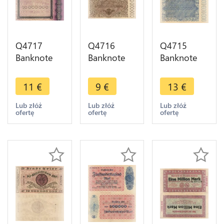
Q4717
Q4716
Q4715
Banknote
Banknote
Banknote
Germany
Germany
Germany
Trier Stadt
Trier
Trier Stadt 1
11
€
9
€
13
€
10
Birkenfeld
Milliarde
Millionen
500
Mark 1923
Lub złóż
Lub złóż
Lub złóż
ofertę
ofertę
ofertę
Mark 1923
Millionen
-> Make
-> Make
Mark 1923
offer
offer
-> Make
offer