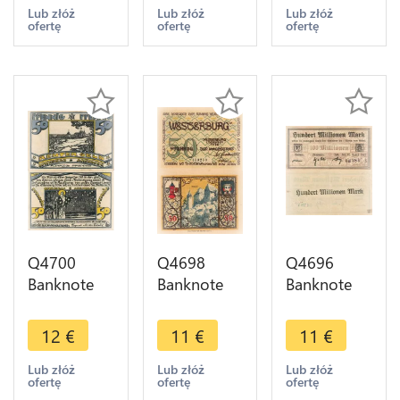
Marks 1918
Marks 1918
Mark 1921
Lub złóż
Lub złóż
Lub złóż
ofertę
ofertę
ofertę
AU - Make
AU - Make
Notgeld -
Offer
Offer
Make Offer
Q4700
Q4698
Q4696
Banknote
Banknote
Banknote
Germany 50
Germany 50
Germany
Pfennig
Pfennig
Cochem
12
€
11
€
11
€
Reuter Geld
Castle
Simmern
Ostseebad
Wesgerburg
Zell 100
Lub złóż
Lub złóż
Lub złóż
ofertę
ofertę
ofertę
Arendsee
1920
Millionen