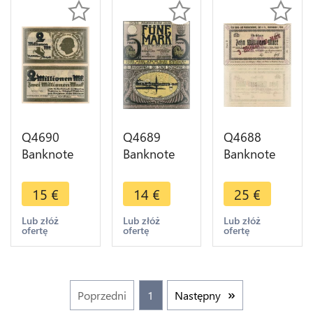
Q4690
Q4689
Q4688
Banknote
Banknote
Banknote
Germany
Germany
Germany
Münster 2
Schleswig 5
Ichtershausen
15
€
14
€
25
€
Millionen
Mark 1918
3 Milliarden
Mark
- Make
10
Lub złóż
Lub złóż
Lub złóż
ofertę
ofertę
ofertę
Landesbank
Offer
Millionen
Provinz
Mark 1923
1923
UNC
Notgeld
Poprzedni
1
Następny