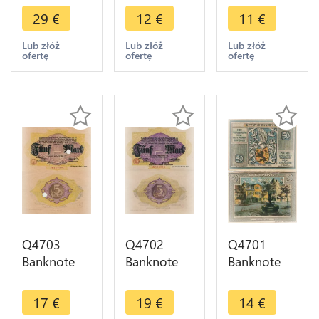
Metz Bank
Des Kreises
Der Stadt
29
€
12
€
11
€
Check
Arhweiler
Huma 50
Volksbank
500 000
Pfennig
Lub złóż
Lub złóż
Lub złóż
ofertę
ofertę
ofertę
Reichsmark
Mark 1923
1921
1871-1919
- Make
Notgeld AU
AU
Offer
- Make
Offer
Q4703
Q4702
Q4701
Banknote
Banknote
Banknote
Germany
Germany
Germany
Altona
Altona
Schillerhaus
17
€
19
€
14
€
Stadt 5
Stadt 5
Weimar 50