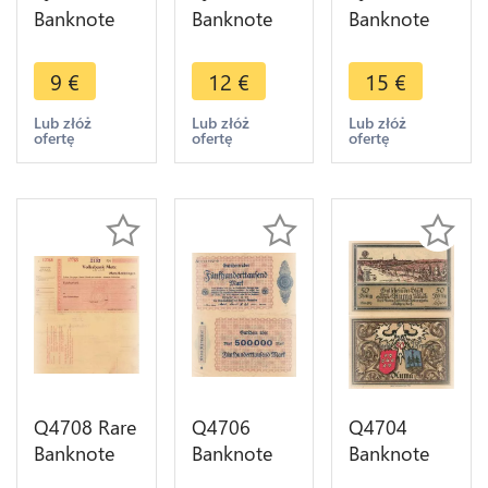
Banknote
Banknote
Banknote
Germany
Germany
Germany
Landkreis
Bingen Am
Bingen Am
9
€
12
€
15
€
Gelsenkirchen
Rhein 500
Rhein Stadt
Stadt
Millionen
100000
Lub złóż
Lub złóż
Lub złóż
ofertę
ofertę
ofertę
100000
Mark 1923
Mark 1923
Mark 1923
- Make
Notgeld AU
Notgeld
Offer
Q4708 Rare
Q4706
Q4704
Banknote
Banknote
Banknote
German
Germany
Germany