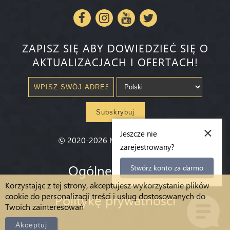
ZAPISZ SIĘ ABY DOWIEDZIEĆ SIĘ O
AKTUALIZACJACH I OFERTACH!
Subskrybuj
×
Jeszcze nie
©
2020-2026
Millenium State
®
zarejestrowany?
Ogólne warunki
Stwórz konto za darmo
Korzystając z tej strony, akceptujesz wykorzystanie plików
cookie do personalizacji treści i usług dostosowanych do
Politykę prywatności
Twoich zainteresowań
Akceptuj