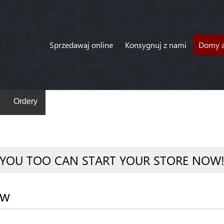
Sprzedawaj online
Konsygnuj z nami
Domy a
Ordery
YOU TOO CAN START YOUR STORE NOW
ów