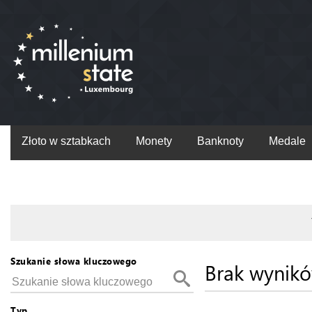
Złoto w sztabkach
Monety
Banknoty
Medale
Szukanie słowa kluczowego
Brak wynik
Typ