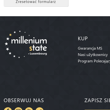
Zresetować formularz
KUP
Gwarancja MS
Nasi użytkownicy
Program Polecając
OBSERWUJ NAS
ZAPISZ S