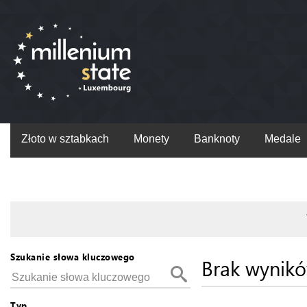
Złoto w sztabkach
Monety
Banknoty
Medale
Szukanie słowa kluczowego
Brak wynik
Typ