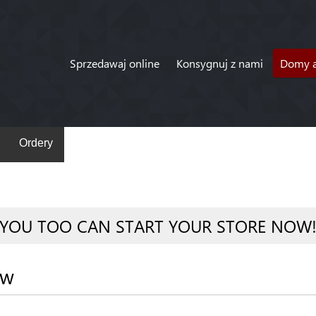
Sprzedawaj online
Konsygnuj z nami
Domy a
Ordery
YOU TOO CAN START YOUR STORE NOW
ów