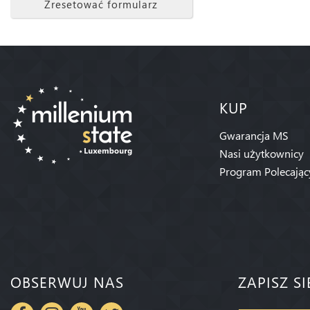
Zresetować formularz
KUP
Gwarancja MS
Nasi użytkownicy
Program Polecając
OBSERWUJ NAS
ZAPISZ S