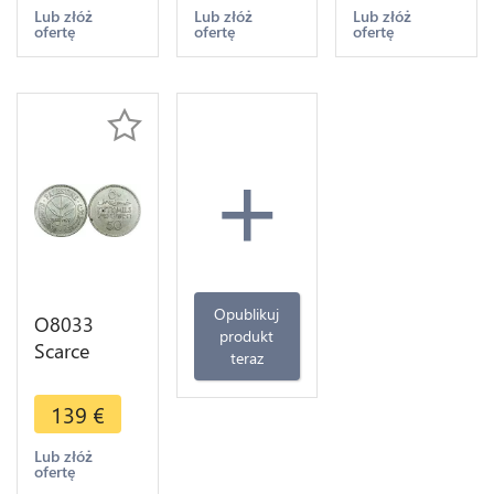
>Make
>Make
>Make
Lub złóż
Lub złóż
Lub złóż
ofertę
ofertę
ofertę
offer
offer
offer
+
Opublikuj
O8033
produkt
Scarce
teraz
Palestine 50
Mils 1933
139
€
Silver AU -
>Make
Lub złóż
ofertę
offer