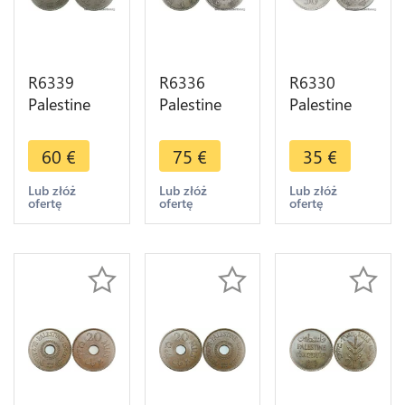
R6339
R6336
R6330
Palestine
Palestine
Palestine
British
British
British
Mandate 20
Mandate 10
Mandate 50
60
€
75
€
35
€
Mils 1927
Mils 1933
Mils 1927
London ->
London ->
London
Lub złóż
Lub złóż
Lub złóż
ofertę
ofertę
ofertę
Make offer
Make offer
Silver ->
Make offer