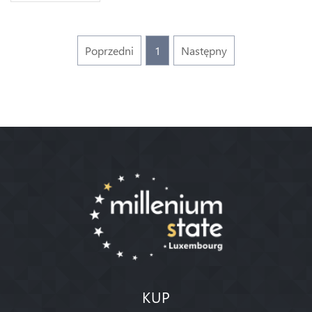
Poprzedni
1
Następny
KUP