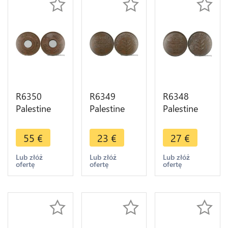
R6350
R6349
R6348
Palestine
Palestine
Palestine
British
British
British
Mandate 5
Mandate 1
Mandate 1
55
€
23
€
27
€
Mils 1942
Mil 1939
Mil 1939
London AU
London ->
London AU
Lub złóż
Lub złóż
Lub złóż
ofertę
ofertę
ofertę
-> Make
Make offer
-> Make
offer
offer