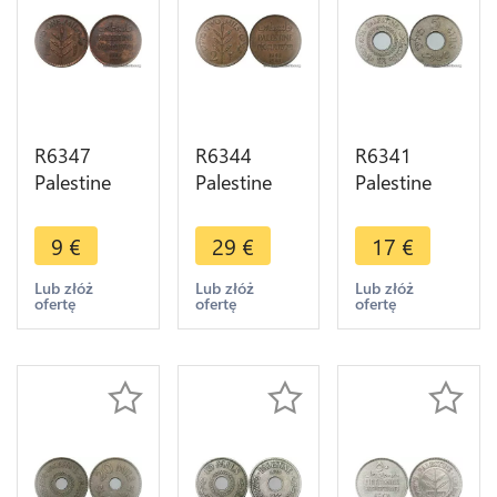
R6347
R6344
R6341
Palestine
Palestine
Palestine
British
British
British
Mandate 1
Mandate 2
Mandate 5
9
€
29
€
17
€
Mil 1927
Mils 1942
Mils 1939
London AU
London AU
London ->
Lub złóż
Lub złóż
Lub złóż
ofertę
ofertę
ofertę
-> Make
-> Make
Make offer
offer
offer