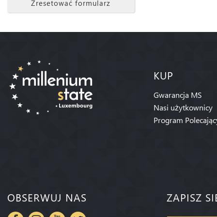
Zresetować formularz
KUP
Gwarancja MS
Nasi użytkownicy
Program Polecając
OBSERWUJ NAS
ZAPISZ S