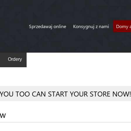
Sprzedawaj online
Konsygnuj z nami
Domy a
Ordery
YOU TOO CAN START YOUR STORE NOW
ów