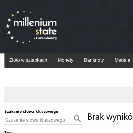
Złoto w sztabkach
Monety
Banknoty
Medale
Szukanie słowa kluczowego
Brak wynik
Typ