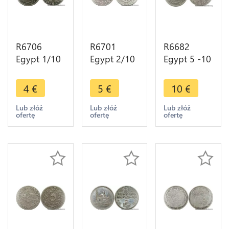
R6706
R6701
R6682
Egypt 1/10
Egypt 2/10
Egypt 5 -10
Qirsh Abdul
Qirsh Abdul
Qirsh Abdul
Hamid II
Hamid II
Hamid II
4
€
5
€
10
€
AH 1293
AH 1293
AH 1293
/24 1898 ->
/10 1884 ->
/20 1894 ->
Lub złóż
Lub złóż
Lub złóż
ofertę
ofertę
ofertę
Make offer
Make offer
Make offer