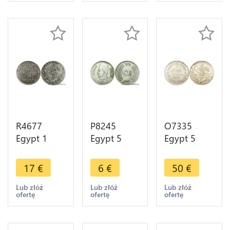
Make offer
Silver ->
Make offer
R4677
P8245
O7335
Egypt 1
Egypt 5
Egypt 5
Qirsh Abdul
Millièmes
Qirsh
Hamid II
Farouk AH
Muhammad
17
€
6
€
50
€
AH 1293
1360 1941
V 1327 /6 H
/10 1884 W
-> Make
1913 Silver
Lub złóż
Lub złóż
Lub złóż
ofertę
ofertę
ofertę
Silver AU ->
offer
AU
Make offer