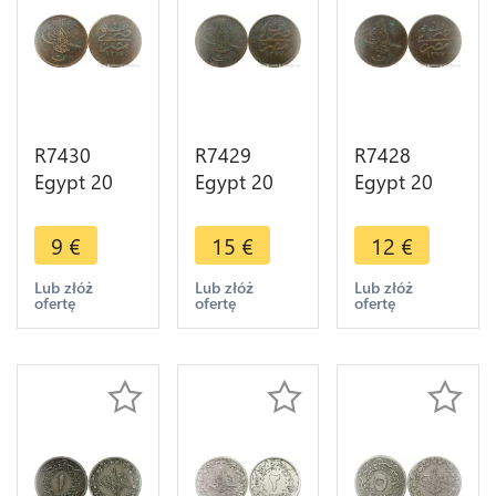
R7430
R7429
R7428
Egypt 20
Egypt 20
Egypt 20
Para Abdul
Para Abdul
Para Abdul
Aziz AH
Aziz AH
Aziz AH
9
€
15
€
12
€
1277 /4
1277 /8
1277 /9
1863 ->
1867 ->
1868 ->
Lub złóż
Lub złóż
Lub złóż
ofertę
ofertę
ofertę
Make offer
Make offer
Make offer