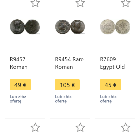
R9457
R9454 Rare
R7609
Roman
Roman
Egypt Old
Egypt Ae
Egypt
Counterfeit
Elagabal
Drachm
10 Qirsh
49
€
105
€
45
€
Serapis
Hadrian
Abdul
Kalathos
Dated RY
Hamid II
Lub złóż
Lub złóż
Lub złóż
ofertę
ofertę
ofertę
Alexandria
12 127
AH 1293
218 222 ->
Alexandria -
/30 1904 H
Make offer
> Make
Heaton
offer