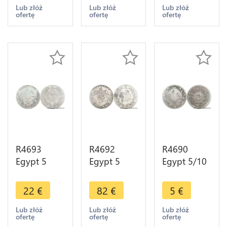
1359 1970
1868 sans
1336 1917
Lub złóż
Lub złóż
Lub złóż
ofertę
ofertę
ofertę
Silver UNC -
fleur ->
Silver ->
> Make
Make offer
Make offer
offer
R4693
R4692
R4690
Egypt 5
Egypt 5
Egypt 5/10
Qirsh Abdul
Qirsh
Qirsh Abdul
Hamid II
Muhammad
Hamid II
22
€
82
€
5
€
AH 1293
V AH 1327
AH 1293
/22 1897 W
/ 2 1910 H
/10 1884 ->
Lub złóż
Lub złóż
Lub złóż
ofertę
ofertę
ofertę
Silver ->
Heaton
Make offer