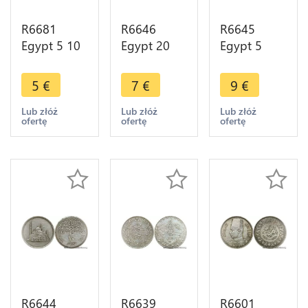
R6681
R6646
R6645
Egypt 5 10
Egypt 20
Egypt 5
Qirsh Abdul
Qirsh 20
Piastres
Hamid II
Piastres
Hussein
5
€
7
€
9
€
AH 1293
Mosque
Kamel AH
/30 1904 ->
Mohammad
1335 1917
Lub złóż
Lub złóż
Lub złóż
ofertę
ofertę
ofertę
Make offer
Ali AH 1404
Silver ->
1984 ->
Make offer
Make offer
R6644
R6639
R6601