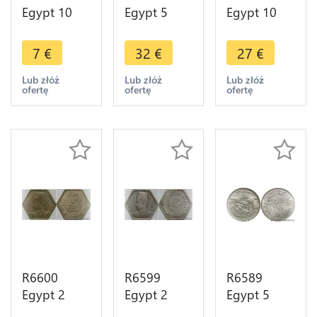
Egypt 10
Egypt 5
Egypt 10
Qirsh 10
Qirsh
Qirsh 10
Piastres
Muhammad
Piastres
7
€
32
€
27
€
Mosque
V AH 1327
Farouk AH
Mohammad
/6 1913 H
1356 1937
Lub złóż
Lub złóż
Lub złóż
ofertę
ofertę
ofertę
Ali AH 1404
Heaton
Silver ->
1984 ->
Silver ->
Make offer
Make offer
Make offer
R6600
R6599
R6589
Egypt 2
Egypt 2
Egypt 5
Qirsh 2
Qirsh 2
Qirsh 5