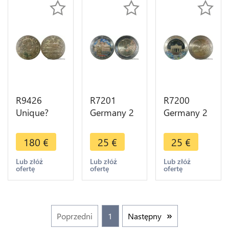
R9426
R7201
R7200
Unique?
Germany 2
Germany 2
Germany
Euros State
Euros 25th
Brunswick
of Bremen
Anniversary
180
€
25
€
25
€
Wolfenbuttel
2010
Berlin Wall
2/3 Taler
Colorful
Fall 2014
Lub złóż
Lub złóż
Lub złóż
ofertę
ofertę
ofertę
Karl I 1764
UNC ->
Colorful
B IDB Silver
Make offer
UNC
Poprzedni
1
Następny