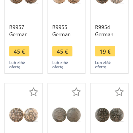
R9957
R9955
R9954
German
German
German
Duchy
Saxe
Free City
Jülich Berg
Weimar
Aachen 12
45
€
45
€
19
€
1/2 Stuber
Eisenach 3
Heller 1765
Karl
Pfennig Karl
IK -> Make
Lub złóż
Lub złóż
Lub złóż
ofertę
ofertę
ofertę
Theodor
August
Offer
1794 PR ->
1794 ->
Make Offer
Make Offer