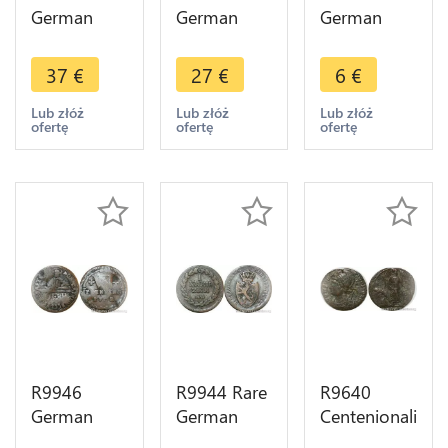
German
German
German
Duchy Berg
Habsburg 3
Duchy
1/2 Stuber
Kreutzer
Jülich Berg
37
€
27
€
6
€
Maximilian
Francois I
1/2 Stuber
IV Joseph
1812 S
Karl
Lub złóż
Lub złóż
Lub złóż
ofertę
ofertę
ofertę
1804 R ->
Schmöllnitz
Theodor
Make Offer
-> Make
1765 1794
Offer
-> Make
Offer
R9946
R9944 Rare
R9640
German
German
Centenionalis
Chapter
States
Constantinus