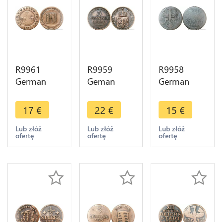
R9961
R9959
R9958
German
Geman
German
States
States 3
Free City
Westphalia
Pfenninge
Aachen 12
17
€
22
€
15
€
3 Centimes
Wilhelm I
Heller 1791
Jérôme
1865 A
-> Make
Lub złóż
Lub złóż
Lub złóż
ofertę
ofertę
ofertę
Bonaparte
Berlin ->
Offer
1810 C
Make Offer
Cassel
>Offer