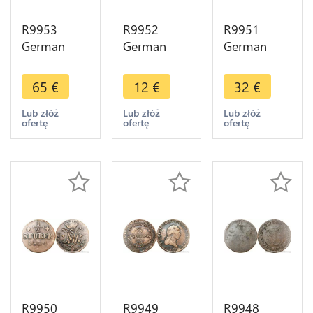
R9953
R9952
R9951
German
German
German
States Koln
States
Free City
1/4 Stüber
Austria 1
Aachen 12
65
€
12
€
32
€
Maximilian
Kreutzer
Heller 1794
Friedrich
Franz II
-> Make
Lub złóż
Lub złóż
Lub złóż
ofertę
ofertę
ofertę
1767 EG IK
1803 H ->
Offer
->Make
Make Offer
Offer
R9950
R9949
R9948