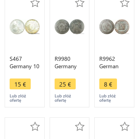
S467
R9980
R9962
Germany 10
Germany
German
Mark
Prussia
States
Olympiades
1/24 Thaler
Westphalia
15
€
25
€
8
€
Munich
Friedrich II
2 Centimes
1972 D
1783 A
Jérôme
Lub złóż
Lub złóż
Lub złóż
ofertę
ofertę
ofertę
Silver UNC -
Silver ->
Bonaparte
> Make
Make Offer
1809 C
offer
Cassel
>Offer