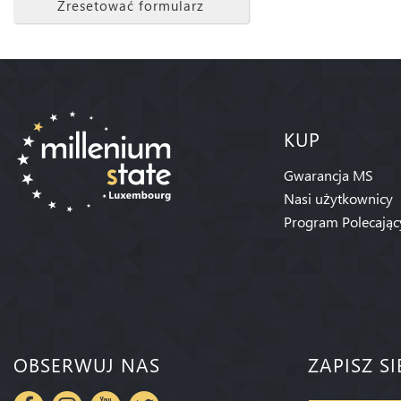
Zresetować formularz
KUP
Gwarancja MS
Nasi użytkownicy
Program Polecając
OBSERWUJ NAS
ZAPISZ S