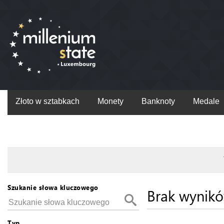
Złoto w sztabkach
Monety
Banknoty
Medale
Szukanie słowa kluczowego
Brak wynik
Typ