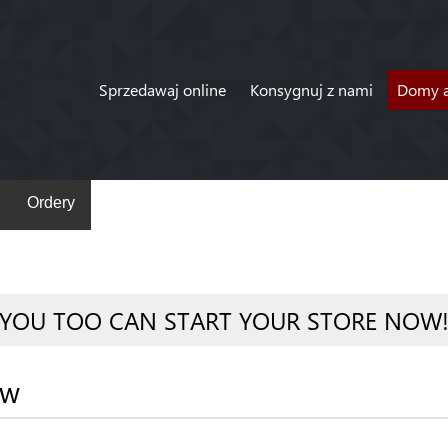
Sprzedawaj online
Konsygnuj z nami
Domy a
Ordery
YOU TOO CAN START YOUR STORE NOW
ów