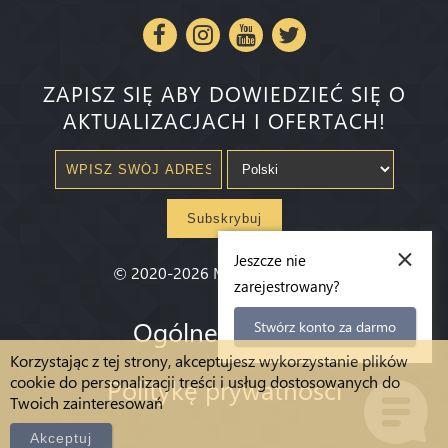
ZAPISZ SIĘ ABY DOWIEDZIEĆ SIĘ O
AKTUALIZACJACH I OFERTACH!
Subskrybuj
×
Jeszcze nie
©
2020-2026
Millenium State
®
zarejestrowany?
Ogólne warunki
Stwórz konto za darmo
Korzystając z tej strony, akceptujesz wykorzystanie plików
cookie do personalizacji treści i usług dostosowanych do
Politykę prywatności
Twoich zainteresowań
Akceptuj