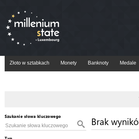
Złoto w sztabkach
Monety
Banknoty
Medale
Szukanie słowa kluczowego
Brak wynik
Typ