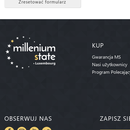
Zresetować formularz
KUP
Gwarancja MS
Nasi użytkownicy
Program Polecając
OBSERWUJ NAS
ZAPISZ S