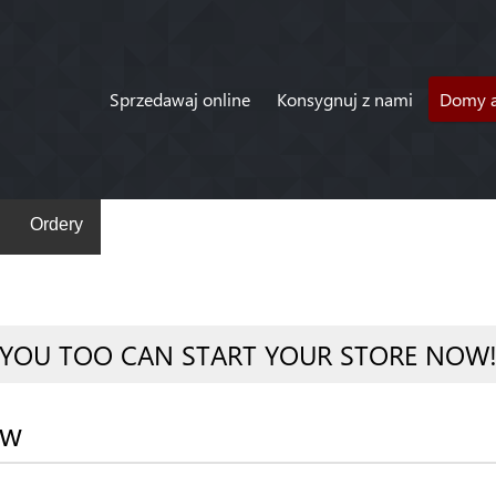
Sprzedawaj online
Konsygnuj z nami
Domy a
Ordery
YOU TOO CAN START YOUR STORE NOW
ów