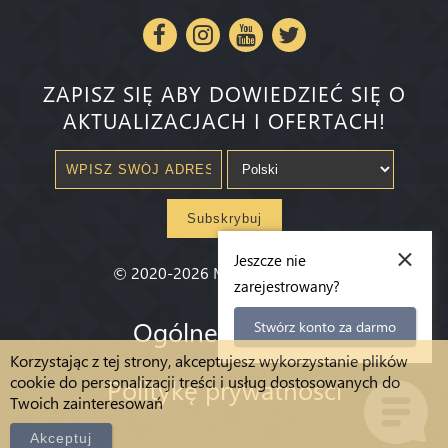
ZAPISZ SIĘ ABY DOWIEDZIEĆ SIĘ O
AKTUALIZACJACH I OFERTACH!
Subskrybuj
×
Jeszcze nie
©
2020-2026
Millenium State
®
zarejestrowany?
Ogólne warunki
Stwórz konto za darmo
Korzystając z tej strony, akceptujesz wykorzystanie plików
cookie do personalizacji treści i usług dostosowanych do
Politykę prywatności
Twoich zainteresowań
Akceptuj