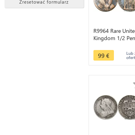
Zresetować formularz
R9964 Rare Unit
Kingdom 1/2 Pe
Elizabeth I 1794
Sussex Chicheste
Lub 
99
€
ofer