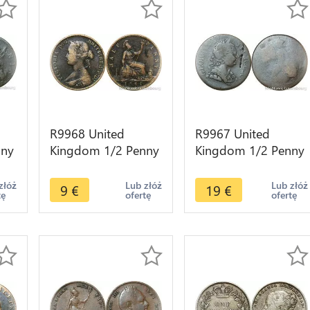
R9968 United
R9967 United
nny
Kingdom 1/2 Penny
Kingdom 1/2 Penny
Victoria 1861 ->
George III 1770
fer
Make Offer
1775 -> Make Offer
złóż
Lub złóż
Lub złóż
9
€
19
€
tę
ofertę
ofertę