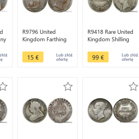
ed
R9796 United
R9418 Rare United
nny
Kingdom Farthing
Kingdom Shilling
William IV 1835 ->
Victoria 1864 die 57
r
Make Offer
Silver -> Make offer
złóż
Lub złóż
Lub złóż
15
€
99
€
tę
ofertę
ofertę