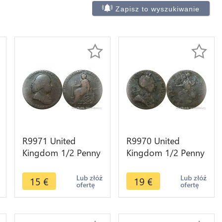
Zapisz to wyszukiwanie
R9971 United
R9970 United
Kingdom 1/2 Penny
Kingdom 1/2 Penny
Cheshire
George III 1770
Macclesfield Charles
1775 -> Make Offer
Lub złóż
Lub złóż
15
€
19
€
ofertę
ofertę
Roe 1791