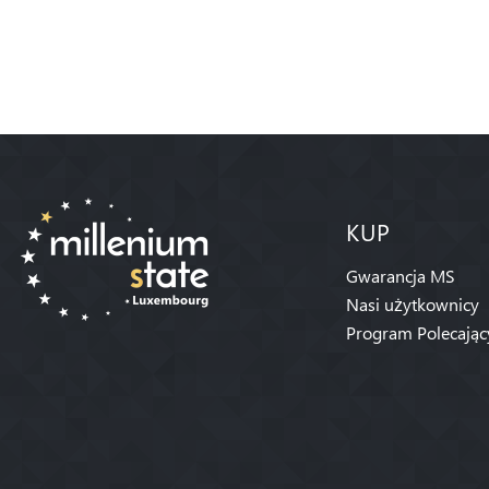
KUP
Gwarancja MS
Nasi użytkownicy
Program Polecając