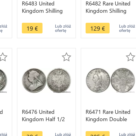
R6483 United
R6482 Rare United
Kingdom Shilling
Kingdom Shilling
er
Victoria 1894 Silver
Victoria 1868 die 28
-> Make offer
Silver AU -> Make
złóż
Lub złóż
Lub złóż
19
€
129
€
tę
ofertę
ofertę
offer
ed
R6476 United
R6471 Rare United
Kingdom Half 1/2
Kingdom Double
Crown Victoria 1893
Florin Victoria 1888
U -
Silver -> Make offer
Silver -> Make offer
złóż
Lub złóż
Lub złóż