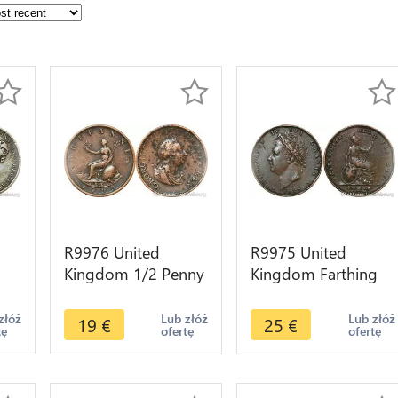
R9976 United
R9975 United
Kingdom 1/2 Penny
Kingdom Farthing
er
George III 1799 ->
George IV 1826 ->
Make Offer
Make Offer
złóż
Lub złóż
Lub złóż
19
€
25
€
tę
ofertę
ofertę