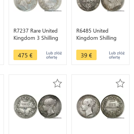
R7237 Rare United
R6485 United
Kingdom 3 Shilling
Kingdom Shilling
George III 1812
Victoria 1899 Silver
Silver UNC
-> Make offer
Lub złóż
Lub złóż
475
€
39
€
ofertę
ofertę