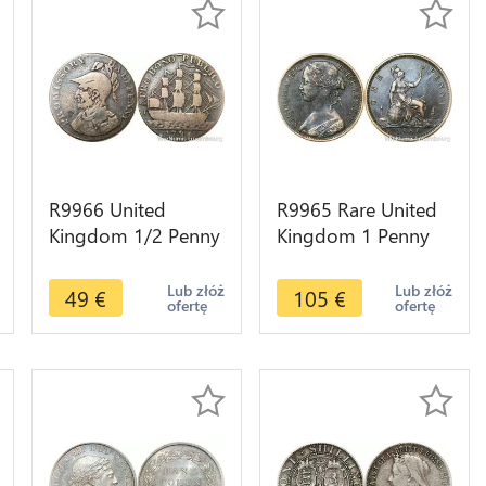
R9966 United
R9965 Rare United
Kingdom 1/2 Penny
Kingdom 1 Penny
J. Jordan 1794
Victoria 1866 AU ++
Hampshire Gosport
-> Make offer
Lub złóż
Lub złóż
49
€
105
€
ofertę
ofertę
Ship