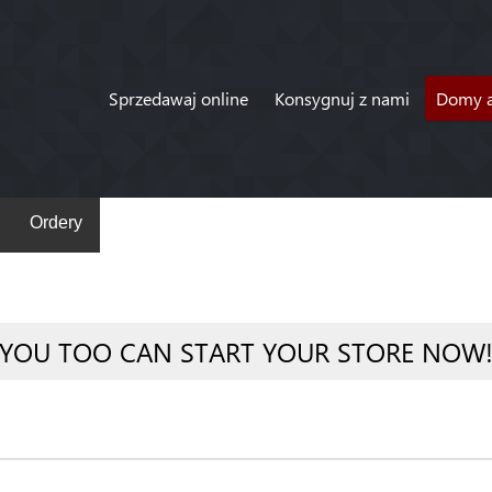
Sprzedawaj online
Konsygnuj z nami
Domy a
Ordery
YOU TOO CAN START YOUR STORE NOW