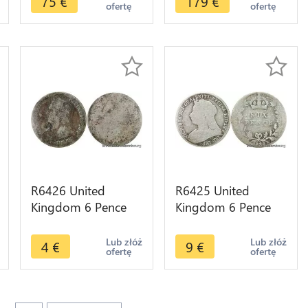
75
€
179
€
ofertę
ofertę
R6426 United
R6425 United
Kingdom 6 Pence
Kingdom 6 Pence
Victoria 1893 1901
Victoria 1896 Silver
Silver -> Make offer
-> Make offer
Lub złóż
Lub złóż
4
€
9
€
ofertę
ofertę