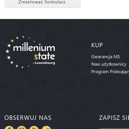
Zresetować formularz
KUP
Gwarancja MS
Nasi użytkownicy
Program Polecając
OBSERWUJ NAS
ZAPISZ S