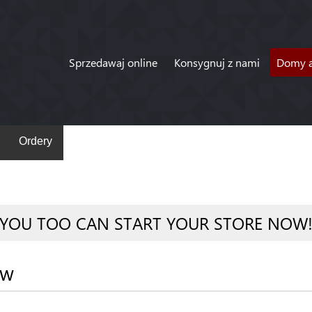
Sprzedawaj online
Konsygnuj z nami
Domy a
Ordery
YOU TOO CAN START YOUR STORE NOW
ów