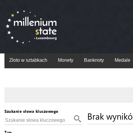
Złoto w sztabkach
Monety
Banknoty
Medale
Szukanie słowa kluczowego
Brak wynik
Typ