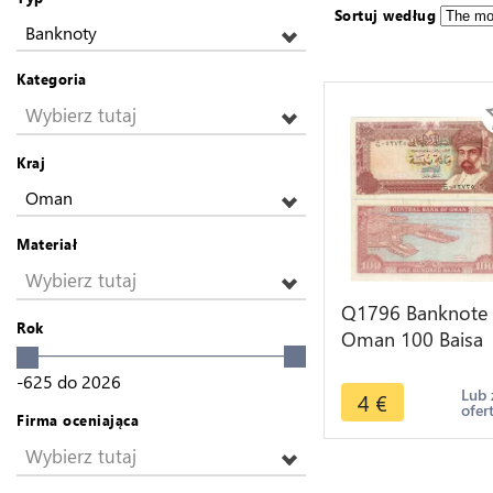
Sortuj według
Banknoty
Kategoria
Wybierz tutaj
Kraj
Oman
Materiał
Wybierz tutaj
Q1796 Banknote
Rok
Oman 100 Baisa
Sultan Qaboos b
-625
do
2026
Sa`id 1989 -> M
Lub 
4
€
ofer
offer
Firma oceniająca
Wybierz tutaj