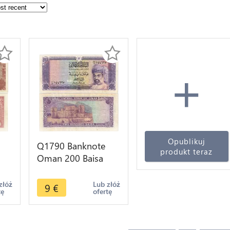
+
Opublikuj
Q1790 Banknote
produkt teraz
Oman 200 Baisa
in
Sultan Qaboos bin
ake
Sa`id 1993 -> Make
złóż
Lub złóż
9
€
tę
ofertę
offer