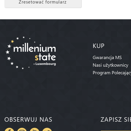
Zresetować formularz
KUP
Gwarancja MS
Nasi użytkownicy
Program Polecając
OBSERWUJ NAS
ZAPISZ S