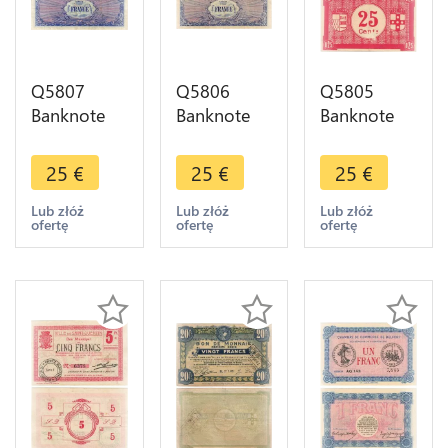
Q5807
Q5806
Q5805
Banknote
Banknote
Banknote
France 100
France 100
France
Francs
Francs
Roubaix
25
€
25
€
25
€
Trésor
Trésor
Tourcoing
WWII 1944
WWII 1944
25
Lub złóż
Lub złóż
Lub złóż
ofertę
ofertę
ofertę
Numéro 7 -
Numéro 4 -
Centimes
> Make
> Make
Nécessité -
offer
offer
> Make
offer