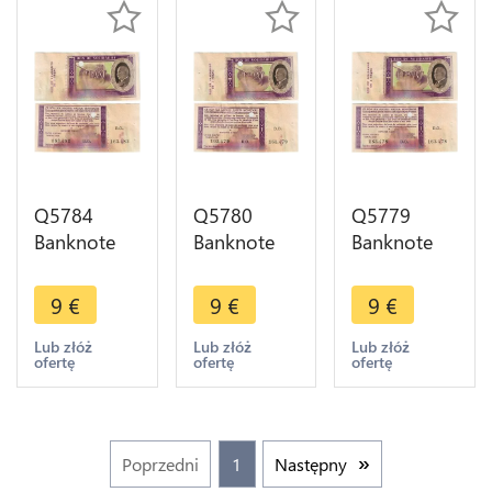
Q5784
Q5780
Q5779
Banknote
Banknote
Banknote
France Bon
France Bon
France Bon
Solidarité 1
Solidarité 1
Solidarité 1
9
€
9
€
9
€
Franc Pétain
Franc Pétain
Franc Pétain
1941 Non
1941 Non
1941 Non
Lub złóż
Lub złóż
Lub złóż
ofertę
ofertę
ofertę
Vendu ->
Vendu ->
Vendu ->
Make offer
Make offer
Make offer
Poprzedni
1
Następny