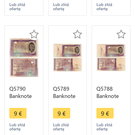
Berlioz
Debussy
1941 Vendu
Lub złóż
Lub złóż
Lub złóż
ofertę
ofertę
ofertę
1976 ->
1980 ->
-> Make
Make offer
Make offer
offer
Q5790
Q5789
Q5788
Banknote
Banknote
Banknote
France Bon
France Bon
France Bon
Solidarité 1
Solidarité 1
Solidarité 1
9
€
9
€
9
€
Franc Pétain
Franc Pétain
Franc Pétain
1941 Vendu
1941 Non
1941 Non
Lub złóż
Lub złóż
Lub złóż
ofertę
ofertę
ofertę
-> Make
Vendu ->
Vendu ->