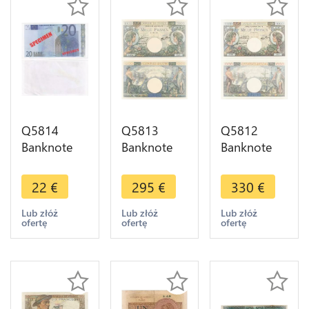
Q5814
Q5813
Q5812
Banknote
Banknote
Banknote
France 20
France 1000
France 1000
Euros
Francs
Francs
22
€
295
€
330
€
Specimen
Commerce
Commerce
2002
Industrie
Industrie
Lub złóż
Lub złóż
Lub złóż
ofertę
ofertę
ofertę
Uniface
1944 UNC -
1940 UNC -
UNC ->
> Make
> Make
Make offer
offer
offer