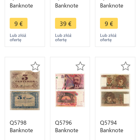
Banknote
Banknote
Banknote
France
France
France
Belfort 1
Belfort 50
Belfort 50
9
€
39
€
9
€
Franc
Centimes
Centimes
Semeuse
Semeuse
Semeuse
Lub złóż
Lub złóż
Lub złóż
ofertę
ofertę
ofertę
Nécessité
Nécessité
Nécéssité
1917 ->
1918 UNC -
1916 AU ->
Make offer
> M offer
M offer
Q5798
Q5796
Q5794
Banknote
Banknote
Banknote
France Lille
France 200
France 10