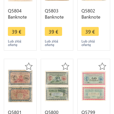
Q5804
Q5803
Q5802
Banknote
Banknote
Banknote
France Saint
France
France
Quentin 5
Roubaix
Belfort 1
39
€
39
€
39
€
Francs
Tourcoing
Franc
Nécessité
20 Francs
Semeuse
Lub złóż
Lub złóż
Lub złóż
ofertę
ofertę
ofertę
1916 AU ->
Nécessité
Nécessité
Make offer
1917 ->
1916 ->
Make offer
Make offer
Q5801
Q5800
Q5799