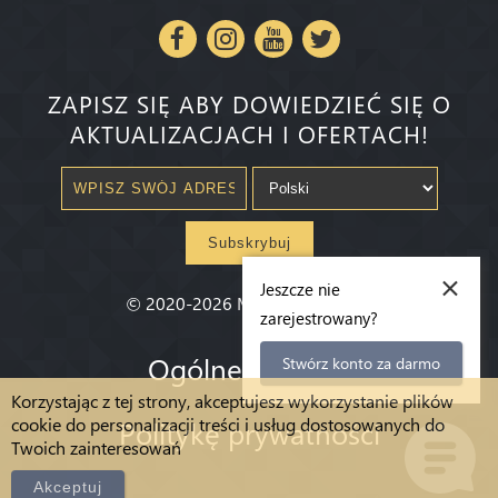
ZAPISZ SIĘ ABY DOWIEDZIEĆ SIĘ O
AKTUALIZACJACH I OFERTACH!
Subskrybuj
×
Jeszcze nie
©
2020-2026
Millenium State
®
zarejestrowany?
Ogólne warunki
Stwórz konto za darmo
Korzystając z tej strony, akceptujesz wykorzystanie plików
cookie do personalizacji treści i usług dostosowanych do
Politykę prywatności
Twoich zainteresowań
Akceptuj