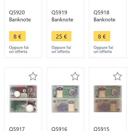
Q5920
Q5919
Q5918
Banknote
Banknote
Banknote
South
Madagascar
Guinea-
Africa 20
100 Francs
Bissau 50
8
€
25
€
8
€
Rand
20 Ariary
Pesos P.
Elephant
1964
Nalsna
Oppure fai
Oppure fai
Oppure fai
un'offerta
un'offerta
un'offerta
2005 AU ->
Miadana ->
1990 UNC -
Make offer
Make offer
> Make
offer
Q5917
Q5916
Q5915