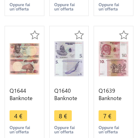
Joseph
Café Volcan
Maurice
Oppure fai
Oppure fai
Oppure fai
un'offerta
un'offerta
un'offerta
Kasa-Bubu
Nyragongo
Paturau
1962
1997 UNC
2003 AU
Q1644
Q1640
Q1639
Banknote
Banknote
Banknote
Nigeria 100
Congo
Congo
Naira
Démocratique
Démocratique
4
€
8
€
7
€
Obafemi
5 Centimes
10
Awolowo
Masque
Centimes
Oppure fai
Oppure fai
Oppure fai
un'offerta
un'offerta
un'offerta
2010 ->
Suko Harpe
Masque