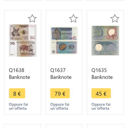
Make offer
Zande 1997
Pende 1997
UNC
AU -> Make
offer
Q1638
Q1637
Q1635
Banknote
Banknote
Banknote
Congo
Congo
Congo
Démocratique
Démocratique
Republique
8
€
79
€
45
€
50
10 Zaires
20 Francs
Centimes
Joseph
1962 AU ->
Oppure fai
Oppure fai
Oppure fai
un'offerta
un'offerta
un'offerta
Okapi Epulu
Désiré 1971
Make offer
1997 UNC -
-> Make
> Make
offer