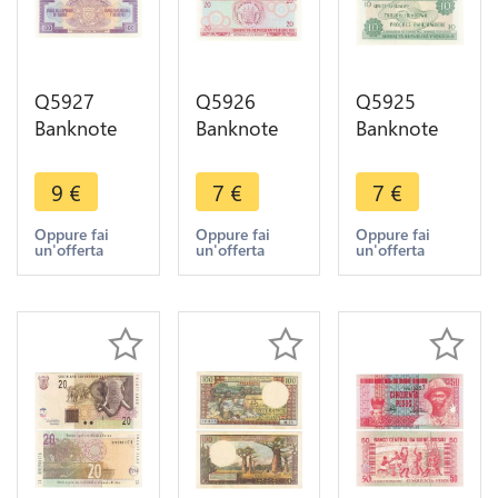
Q5927
Q5926
Q5925
Banknote
Banknote
Banknote
Burundi 100
Burundi 20
Burundi 10
Francs
Francs
Francs Unité
9
€
7
€
7
€
Prince Louis
Danseur
Travail
Rwagasore
1991 UNC -
Progrès
Oppure fai
Oppure fai
Oppure fai
un'offerta
un'offerta
un'offerta
1993 UNC -
> Make
1991 UNC -
> Make
offer
> Make
offer
offer