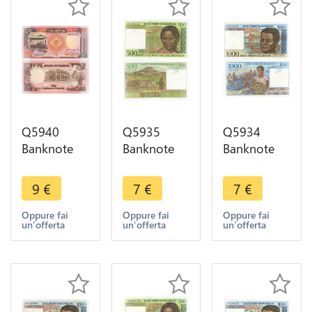
Q5940
Q5935
Q5934
Banknote
Banknote
Banknote
Sudan 50
Madagascar
Madagascar
Pounds
500 Francs
1000 Francs
9
€
7
€
7
€
1991 UNC -
100 Ariary
200 Ariary
> Make
1994 UNC -
1994 UNC -
Oppure fai
Oppure fai
Oppure fai
un'offerta
un'offerta
un'offerta
offer
> Make
> Make
offer
offer