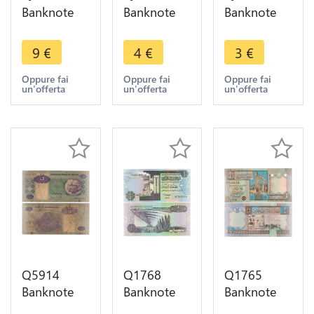
Banknote
Banknote
Banknote
Angola 100
Angola 5
Angola 5
Escudos
Kwanzas
Kwanzas
9
€
4
€
3
€
Luis Vaz de
Joe Eduaro
Joe Eduaro
Camões
Santos
Santos
Oppure fai
Oppure fai
Oppure fai
un'offerta
un'offerta
un'offerta
1973 UNC -
Antonio
Antonio
> Make
Agnostinho
Agnostinho
offer
Neto 1999
Neto 1999
Q5914
Q1768
Q1765
Banknote
Banknote
Banknote
Angola 5
Libya Libye
Libya Libye