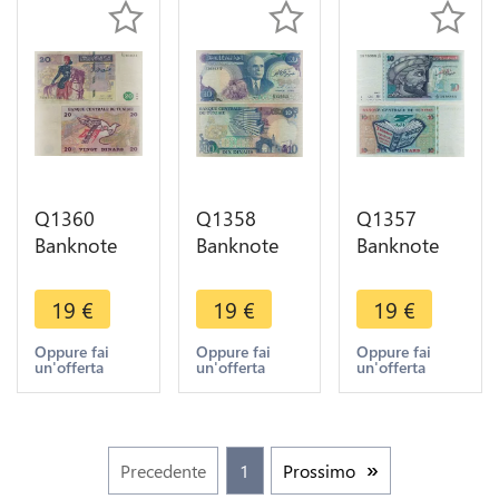
offer
Q1360
Q1358
Q1357
Banknote
Banknote
Banknote
Tunisia 20
Tunisia 10
Tunisia 10
Dinars 1992
Dinars
Dinars 1994
19
€
19
€
19
€
-> Make
Habib
AU+ ->
offer
Bourguiba
Make offer
Oppure fai
Oppure fai
Oppure fai
un'offerta
un'offerta
un'offerta
1983 ->
Make offer
Precedente
1
Prossimo