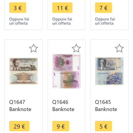
Kwanzas
1/2 Dinar
1/4 Dinar
3
€
11
€
7
€
Joe Eduaro
1991 UNC -
2002 UNC -
Santos
> Make
> Make
Oppure fai
Oppure fai
Oppure fai
un'offerta
un'offerta
un'offerta
Antonio
offer
offer
Agnostinho
Neto 1999
Q1647
Q1646
Q1645
Banknote
Banknote
Banknote
Congo
Congo
Mauritius
Démocratique
Démocratique
50 Rupees
29
€
9
€
5
€
100 Francs
1 Centime
Joseph