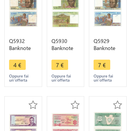
Q5932
Q5930
Q5929
Banknote
Banknote
Banknote
Madagascar
Madagascar
Madagascar
1000 Francs
500 Francs
1000 Francs
4
€
7
€
7
€
200 Ariary
100 Ariary
200 Ariary
1994 ->
1994 UNC -
1994 UNC -
Oppure fai
Oppure fai
Oppure fai
un'offerta
un'offerta
un'offerta
Make offer
> Make
> Make
offer
offer