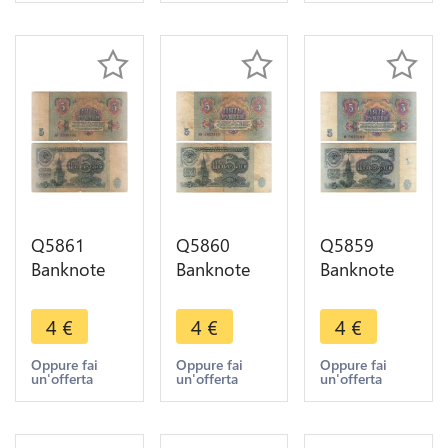
Q5861
Q5860
Q5859
Banknote
Banknote
Banknote
Russia
Russia
Russia
USSR 5
USSR 5
USSR 5
4
€
4
€
4
€
Rouble
Rouble
Rouble
1961 ->
1961 ->
1961 ->
Oppure fai
Oppure fai
Oppure fai
un'offerta
un'offerta
un'offerta
Make offer
Make offer
Make offer