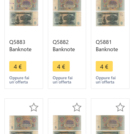
Q5883
Q5882
Q5881
Banknote
Banknote
Banknote
Russia
Russia
Russia
USSR 5
USSR 5
USSR 5
4
€
4
€
4
€
Rouble
Rouble
Rouble
1961 ->
1961 ->
1961 ->
Oppure fai
Oppure fai
Oppure fai
un'offerta
un'offerta
un'offerta
Make offer
Make offer
Make offer