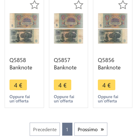
Q5858
Q5857
Q5856
Banknote
Banknote
Banknote
Russia
Russia
Russia
USSR 5
USSR 5
USSR 5
4
€
4
€
4
€
Rouble
Rouble
Rouble
1961 ->
1961 ->
1961 ->
Oppure fai
Oppure fai
Oppure fai
un'offerta
un'offerta
un'offerta
Make offer
Make offer
Make offer
Precedente
1
Prossimo