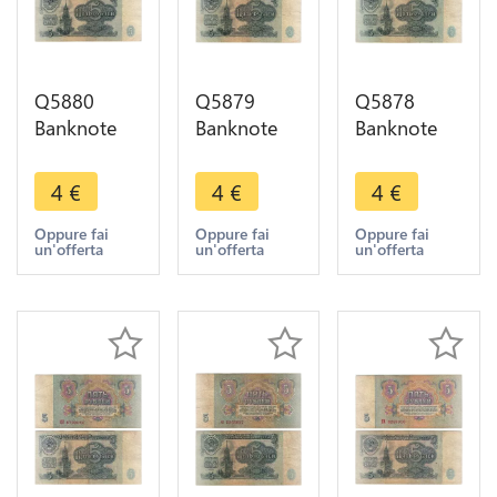
Q5880
Q5879
Q5878
Banknote
Banknote
Banknote
Russia
Russia
Russia
USSR 5
USSR 5
USSR 5
4
€
4
€
4
€
Rouble
Rouble
Rouble
1961 ->
1961 ->
1961 ->
Oppure fai
Oppure fai
Oppure fai
un'offerta
un'offerta
un'offerta
Make offer
Make offer
Make offer