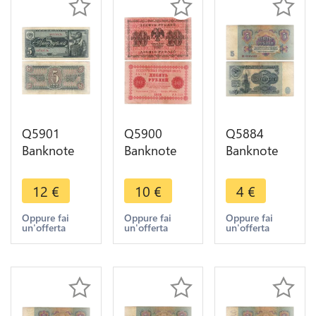
Q5901
Q5900
Q5884
Banknote
Banknote
Banknote
Russia 5
Russia 10
Russia
Roubles
Roubles
USSR 5
12
€
10
€
4
€
Aviator
1918 ->
Rouble
1938 ->
Make offer
1961 ->
Oppure fai
Oppure fai
Oppure fai
un'offerta
un'offerta
un'offerta
Make offer
Make offer