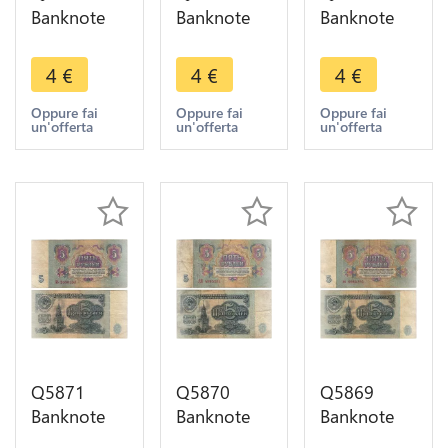
Banknote
Banknote
Banknote
Russia
Russia
Russia
USSR 5
USSR 5
USSR 5
4
€
4
€
4
€
Rouble
Rouble
Rouble
1961 ->
1961 ->
1961 ->
Oppure fai
Oppure fai
Oppure fai
un'offerta
un'offerta
un'offerta
Make offer
Make offer
Make offer
Q5871
Q5870
Q5869
Banknote
Banknote
Banknote
Russia
Russia
Russia