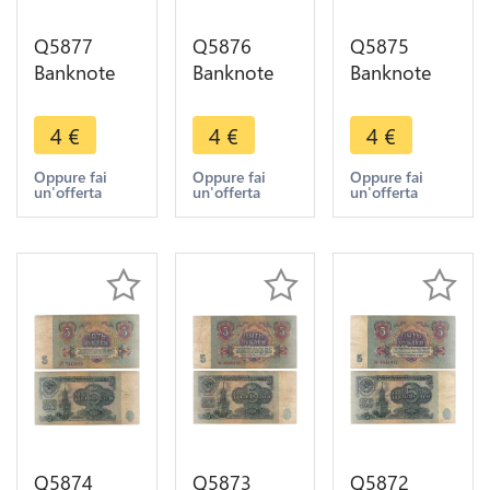
Q5877
Q5876
Q5875
Banknote
Banknote
Banknote
Russia
Russia
Russia
USSR 5
USSR 5
USSR 5
4
€
4
€
4
€
Rouble
Rouble
Rouble
1961 ->
1961 ->
1961 ->
Oppure fai
Oppure fai
Oppure fai
un'offerta
un'offerta
un'offerta
Make offer
Make offer
Make offer
Q5874
Q5873
Q5872