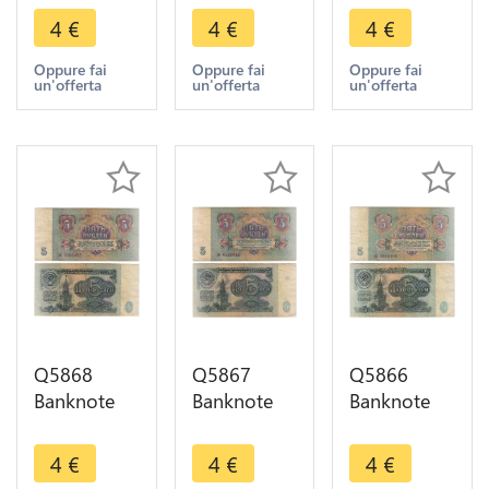
USSR 5
USSR 5
USSR 5
4
€
4
€
4
€
Rouble
Rouble
Rouble
1961 ->
1961 ->
1961 ->
Oppure fai
Oppure fai
Oppure fai
un'offerta
un'offerta
un'offerta
Make offer
Make offer
Make offer
Q5868
Q5867
Q5866
Banknote
Banknote
Banknote
Russia
Russia
Russia
USSR 5
USSR 5
USSR 5
4
€
4
€
4
€
Rouble
Rouble
Rouble