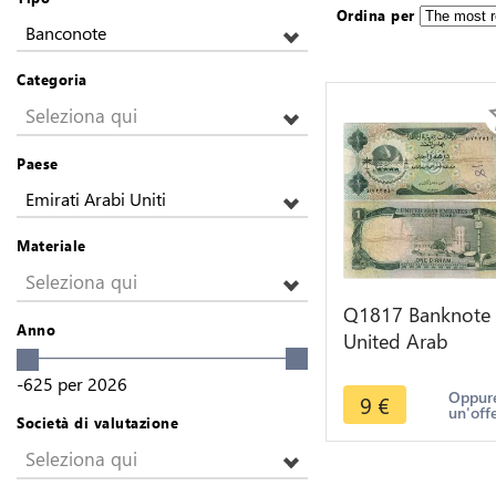
Ordina per
Banconote
Categoria
Seleziona qui
Paese
Emirati Arabi Uniti
Materiale
Seleziona qui
Q1817 Banknote
Anno
United Arab
Emirates 1 Dirha
-625
per
2026
1973 -> Make off
Oppure
9
€
un'off
Società di valutazione
Seleziona qui