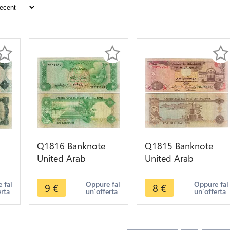
Q1816 Banknote
Q1815 Banknote
United Arab
United Arab
m
Emirates 10
Emirates 5 Dirhams
er
Dirhams 1982 ->
1995 -> Make offer
 fai
Oppure fai
Oppure fai
9
€
8
€
erta
un'offerta
un'offerta
Make offer