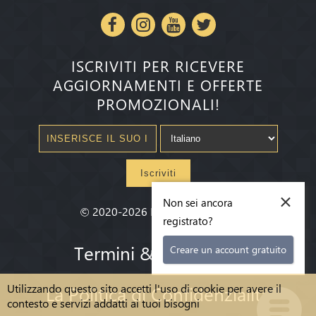
ISCRIVITI PER RICEVERE
AGGIORNAMENTI E OFFERTE
PROMOZIONALI!
Iscriviti
×
Non sei ancora
©
2020-2026
Millenium State
®
registrato?
Termini & condizioni
Creare un account gratuito
Utilizzando questo sito accetti l'uso di cookie per avere il
La Politica di Confidenzialità
contesto e servizi addatti ai tuoi bisogni