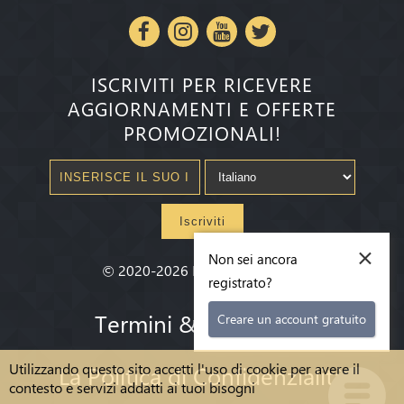
ISCRIVITI PER RICEVERE
AGGIORNAMENTI E OFFERTE
PROMOZIONALI!
Iscriviti
×
Non sei ancora
©
2020-2026
Millenium State
®
registrato?
Termini & condizioni
Creare un account gratuito
Utilizzando questo sito accetti l'uso di cookie per avere il
La Politica di Confidenzialità
contesto e servizi addatti ai tuoi bisogni