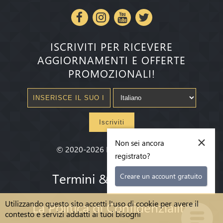
ISCRIVITI PER RICEVERE
AGGIORNAMENTI E OFFERTE
PROMOZIONALI!
Iscriviti
×
Non sei ancora
©
2020-2026
Millenium State
®
registrato?
Termini & condizioni
Creare un account gratuito
Utilizzando questo sito accetti l'uso di cookie per avere il
La Politica di Confidenzialità
contesto e servizi addatti ai tuoi bisogni