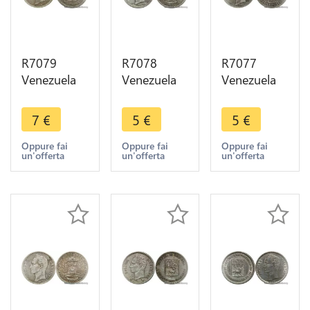
R7079
R7078
R7077
Venezuela
Venezuela
Venezuela
25
Bolivar
Bolivar
Centimos
1960 Paris
1936 Barre
7
€
5
€
5
€
1954 Silver
Silver ->
Philadelphia
AU -> Make
Make offer
Silver ->
Oppure fai
Oppure fai
Oppure fai
un'offerta
un'offerta
un'offerta
offer
Make offer