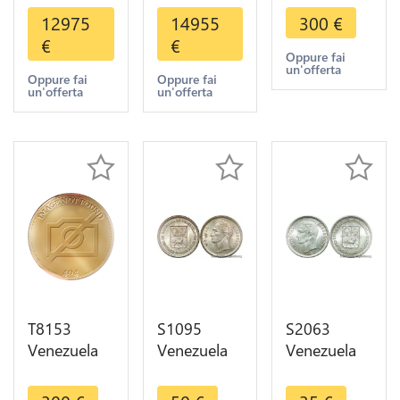
Graded
Bolivares
Guyana 1/2
12975
14955
300
€
Venezuela
Barre 1888
Real
€
€
1/4 Real
Paris Silver
Ferdinand
Oppure fai
un'offerta
1813
PCGS AU58
VII -> M
Oppure fai
Oppure fai
un'offerta
un'offerta
Guiana
SUP AU
Offer
PCGS AU50
T8153
S1095
S2063
Venezuela
Venezuela
Venezuela
Guyana 1/2
50
25
Real
Centimos
Centimos