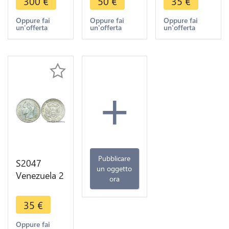
300
€
50
€
35
€
Ferdinand
Bolivar
1954 FDC
VII -> M
1954
BU Silver -
Oppure fai
Oppure fai
Oppure fai
un'offerta
un'offerta
un'offerta
Offer
Argent
>Make
Silver SPL
offer
FDC UNC -
> F offre
+
Pubblicare
S2047
un oggetto
Venezuela 2
ora
Bolivares
Gram 10
35
€
Bolivar
1936 Silver
Oppure fai