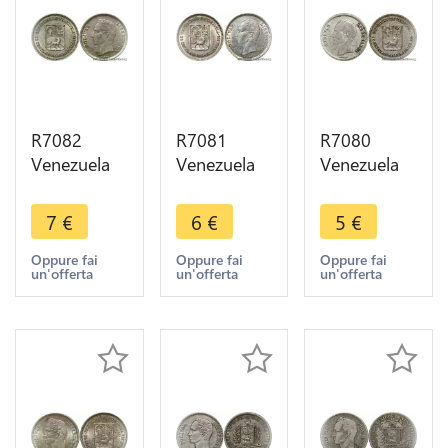
R7082
R7081
R7080
Venezuela
Venezuela
Venezuela
25
25
25
Centimos
Centimos
Centimos
7
€
6
€
5
€
1954 Silver
1954 Silver
1954 Silver
AU -> Make
AU -> Make
-> Make
Oppure fai
Oppure fai
Oppure fai
un'offerta
un'offerta
un'offerta
offer
offer
offer