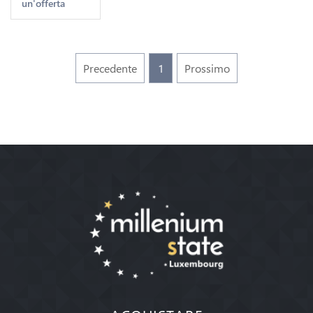
un'offerta
->Make
offer
Precedente
1
Prossimo