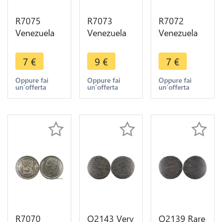
R7075
R7073
R7072
Venezuela
Venezuela
Venezuela
Bolivar
50
50
1945 Barre
Centimos
Centimos
7
€
9
€
7
€
Philadelphia
Bolivar
1954
Silver ->
1960 A
Philadelphia
Oppure fai
Oppure fai
Oppure fai
un'offerta
un'offerta
un'offerta
Make offer
Paris Silver -
Silver AU ->
> Make
Make offer
offer
R7070
O2143 Very
O2139 Rare