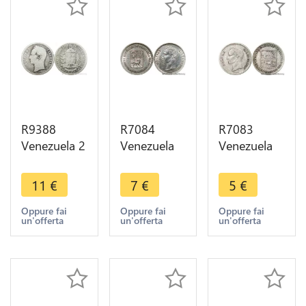
R9388
R7084
R7083
Venezuela 2
Venezuela
Venezuela
Bolivar
25
1/4 Bolivar
Libertador
Centimos
25
11
€
7
€
5
€
1945 P
1954 Silver
Centimos
Philadelphia
AU -> Make
1945
Oppure fai
Oppure fai
Oppure fai
un'offerta
un'offerta
un'offerta
Silver ->
offer
Philadelphia
Make offer
Silver ->
Make offer