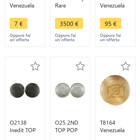
Venezuela
Rare
Venezuela
50
Venezuela
1/2 Real
Centimos
1/2 Real
Ferdinand
7
€
3500
€
95
€
1954
Ferdinand
VII 1815
Philadelphia
VII 1814
Guayana -
Oppure fai
Oppure fai
Oppure fai
un'offerta
un'offerta
un'offerta
Silver AU ->
Guayana
>Make
Make offer
AU !!!
offer
O2138
O25 2ND
T8164
Inedit TOP
TOP POP
Venezuela
POP Unique
Venezuela 5
Guayana