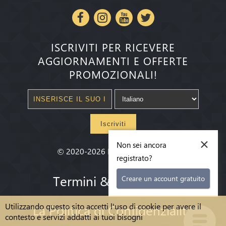
ISCRIVITI PER RICEVERE
AGGIORNAMENTI E OFFERTE
PROMOZIONALI!
Iscriviti
×
Non sei ancora
©
2020-2026
Millenium State
®
registrato?
Termini & condizioni
Creare un account gratuito
Utilizzando questo sito accetti l'uso di cookie per avere il
La Politica di Confidenzialità
contesto e servizi addatti ai tuoi bisogni