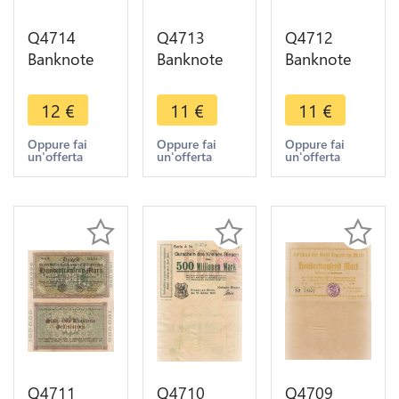
Q4714
Q4713
Q4712
Banknote
Banknote
Banknote
Germany
Germany
Germany
Trier Stadt
Des Kreises
Und
12
€
11
€
11
€
10
Arhweiler
Landkreis
Milliarden
500000
Gelsenkirchen
Oppure fai
Oppure fai
Oppure fai
un'offerta
un'offerta
un'offerta
Mark 1923
Mark 1923
1 Million
Notgeld ->
Notgeld -
Mark 1923
Make offer
M Offer
Notgeld
Q4711
Q4710
Q4709