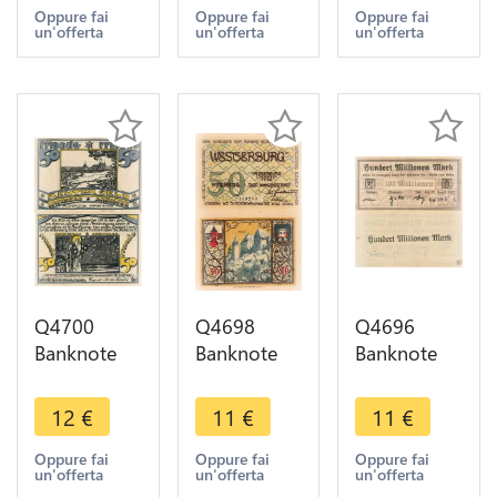
Marks 1918
Marks 1918
Mark 1921
Oppure fai
Oppure fai
Oppure fai
un'offerta
un'offerta
un'offerta
AU - Make
AU - Make
Notgeld -
Offer
Offer
Make Offer
Q4700
Q4698
Q4696
Banknote
Banknote
Banknote
Germany 50
Germany 50
Germany
Pfennig
Pfennig
Cochem
12
€
11
€
11
€
Reuter Geld
Castle
Simmern
Ostseebad
Wesgerburg
Zell 100
Oppure fai
Oppure fai
Oppure fai
un'offerta
un'offerta
un'offerta
Arendsee
1920
Millionen