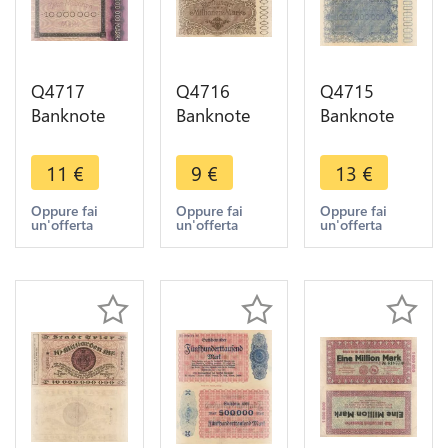
Q4717
Q4716
Q4715
Banknote
Banknote
Banknote
Germany
Germany
Germany
Trier Stadt
Trier
Trier Stadt 1
11
€
9
€
13
€
10
Birkenfeld
Milliarde
Millionen
500
Mark 1923
Oppure fai
Oppure fai
Oppure fai
un'offerta
un'offerta
un'offerta
Mark 1923
Millionen
-> Make
-> Make
Mark 1923
offer
offer
-> Make
offer