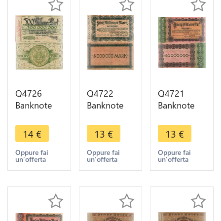
Q4726
Q4722
Q4721
Banknote
Banknote
Banknote
Germany
Germany
Germany
Trier Stadt
Trier Stadt 5
Trier Stadt
14
€
13
€
13
€
500
Millionen
20
Millionen
Mark 1923
Millionen
Oppure fai
Oppure fai
Oppure fai
un'offerta
un'offerta
un'offerta
Mark 1923
-> Make
Mark 1923
-> Make
offer
-> Make
offer
offer