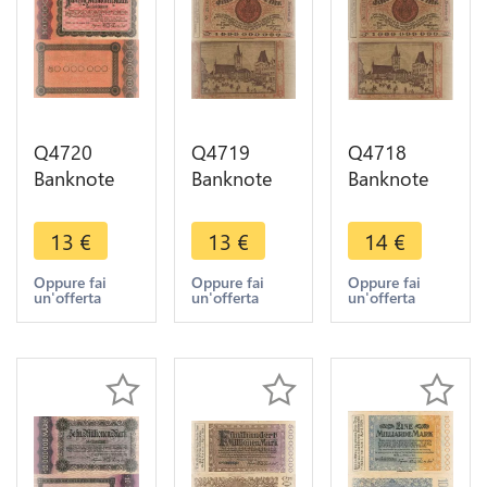
Q4720
Q4719
Q4718
Banknote
Banknote
Banknote
Germany
Germany
Germany
Trier Stadt
Trier Stadt 1
Trier Stadt 1
13
€
13
€
14
€
50
Milliarde
Milliarde
Millionen
Mark 1923
Mark 1923
Oppure fai
Oppure fai
Oppure fai
un'offerta
un'offerta
un'offerta
Mark 1923
-> Make
AU -> Make
-> Make
offer
offer
offer