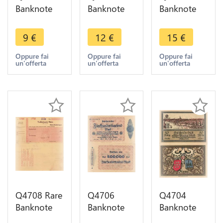
Banknote
Banknote
Banknote
Germany
Germany
Germany
Landkreis
Bingen Am
Bingen Am
9
€
12
€
15
€
Gelsenkirchen
Rhein 500
Rhein Stadt
Stadt
Millionen
100000
Oppure fai
Oppure fai
Oppure fai
un'offerta
un'offerta
un'offerta
100000
Mark 1923
Mark 1923
Mark 1923
- Make
Notgeld AU
Notgeld
Offer
Q4708 Rare
Q4706
Q4704
Banknote
Banknote
Banknote
German
Germany
Germany