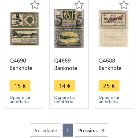
Q4690
Q4689
Q4688
Banknote
Banknote
Banknote
Germany
Germany
Germany
Münster 2
Schleswig 5
Ichtershausen
15
€
14
€
25
€
Millionen
Mark 1918
3 Milliarden
Mark
- Make
10
Oppure fai
Oppure fai
Oppure fai
un'offerta
un'offerta
un'offerta
Landesbank
Offer
Millionen
Provinz
Mark 1923
1923
UNC
Notgeld
Precedente
1
Prossimo