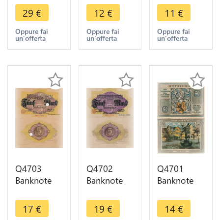
Metz Bank
Des Kreises
Der Stadt
29
€
12
€
11
€
Check
Arhweiler
Huma 50
Volksbank
500 000
Pfennig
Oppure fai
Oppure fai
Oppure fai
un'offerta
un'offerta
un'offerta
Reichsmark
Mark 1923
1921
1871-1919
- Make
Notgeld AU
AU
Offer
- Make
Offer
Q4703
Q4702
Q4701
Banknote
Banknote
Banknote
Germany
Germany
Germany
Altona
Altona
Schillerhaus
17
€
19
€
14
€
Stadt 5
Stadt 5
Weimar 50