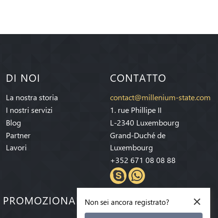
DI NOI
CONTATTO
La nostra storia
contact@millenium-state.com
I nostri servizi
1. rue Phillipe II
Blog
L-2340 Luxembourg
Partner
Grand-Duché de
Lavori
Luxembourg
+352 671 08 08 88
×
E PROMOZIONALI!
Non sei ancora registrato?